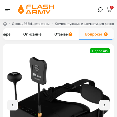
0
Дроны, РЕБЫ, детекторы
Комплектующие и запчасти для дронов
товаре
Описание
Отзывы
Вопросы
0
0
Под заказ