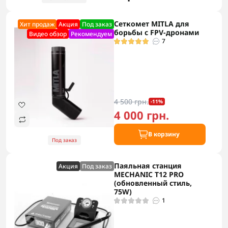
Сеткомет MITLA для
Хит продаж
Акция
Под заказ
борьбы с FPV-дронами
Видео обзор
Рекомендуем
7
4 500 грн.
-11%
4 000 грн.
В корзину
Под заказ
Паяльная станция
Акция
Под заказ
MECHANIC T12 PRO
(обновленный стиль,
75W)
1