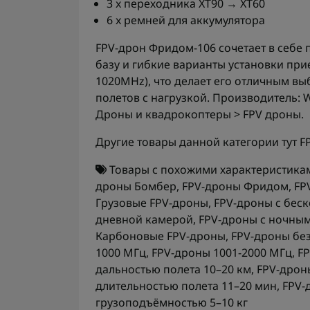
3 x переходника XT90 → XT60
6 x ремней для аккумулятора
FPV-дрон Фридом-106 сочетает в себ
базу и гибкие варианты установки прие
1020MHz), что делает его отличным в
полетов с нагрузкой. Производитель: 
Дроны и квадрокоптеры > FPV дроны.
Другие товары данной категории тут
F
Товары с похожими характеристика
дроны Бомбер
,
FPV-дроны Фридом
,
FP
Грузовые FPV-дроны
,
FPV-дроны с бес
дневной камерой
,
FPV-дроны с ночны
Карбоновые FPV-дроны
,
FPV-дроны бе
1000 МГц
,
FPV-дроны 1001-2000 МГц
,
FP
дальностью полета 10–20 км
,
FPV-дрон
длительностью полета 11–20 мин
,
FPV-
грузоподъёмностью 5–10 кг