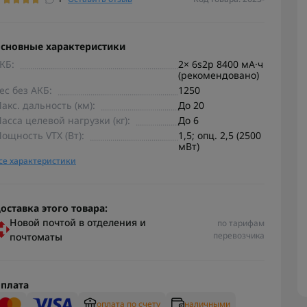
сновные характеристики
КБ:
2× 6s2p 8400 мА·ч
(рекомендовано)
ес без АКБ:
1250
акс. дальность (км):
До 20
асса целевой нагрузки (кг):
До 6
ощность VTX (Вт):
1,5; опц. 2,5 (2500
мВт)
се характеристики
оставка этого товара:
Новой почтой в отделения и
по тарифам
перевозчика
почтоматы
плата
оплата по счету
наличными