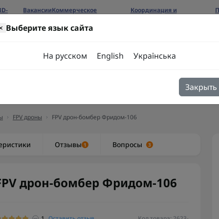
3D-
Вакансии
Коммерческое
Координация и
П
предложение
сотрудничество
б
×
Выберите язык сайта
ров
На русском
English
Українська
Закрыть
я
Блог
Контакты
ы
FPV дроны
FPV дрон-бомбер Фридом-106
еристики
Отзывы
Вопросы
1
3
FPV дрон-бомбер Фридом-106
1
Оставить отзыв
Код товара: 2623-