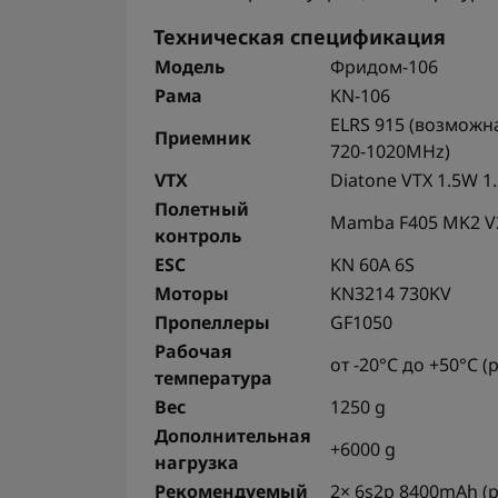
Техническая спецификация
Модель
Фридом-106
Рама
KN-106
ELRS 915 (возможна
Приемник
720-1020MHz)
VTX
Diatone VTX 1.5W 1
Полетный
Mamba F405 MK2 V2
контроль
ESC
KN 60A 6S
Моторы
KN3214 730KV
Пропеллеры
GF1050
Рабочая
от -20°C до +50°C 
температура
Вес
1250 g
Дополнительная
+6000 g
нагрузка
Рекомендуемый
2× 6s2p 8400mAh (