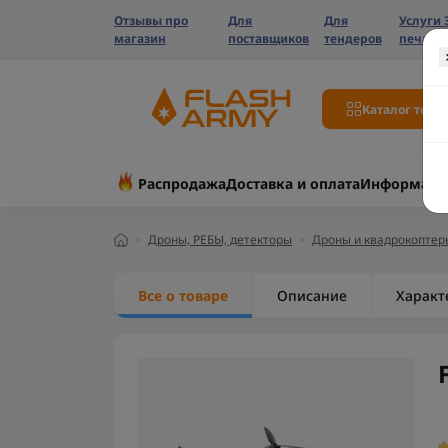
Отзывы про
Для
Для
Услуги 
магазин
поставщиков
тендеров
печати
Каталог това
Распродажа
Доставка и оплата
Информаци
Дроны, РЕБЫ, детекторы
Дроны и квадрокоптер
Все о товаре
Описание
Характ