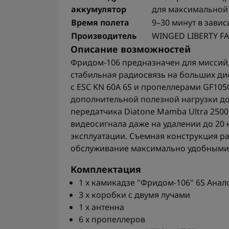
аккумулятор
для максимальной
Время полета
9–30 минут в зави
Производитель
WINGED LIBERTY F
Описание возможностей
Фридом-106 предназначен для миссий,
стабильная радиосвязь на больших д
с ESC KN 60A 6S и пропеллерами GF10
дополнительной полезной нагрузки до
передатчика Diatone Mamba Ultra 2500
видеосигнала даже на удалении до 20 
эксплуатации. Съемная конструкция р
обслуживание максимально удобными
Комплектация
1 x камикадзе "Фридом-106" 6S Анал
3 x коробки с двумя лучами
1 x антенна
6 x пропеллеров