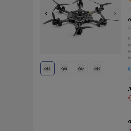
О
А
В
М
М
М
В
Д
О