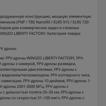
е продуманную конструкцию, мощную элементную
мников (PNP / TBS NanoRX / ELRS 915 / ELRS 720-
ыбором для коммерческих задач и сложных
WINGED LIBERTY FACTORY. Категория товара:
PV дроны
ми:
FPV-дроны WINGED LIBERTY FACTORY
,
FPV-
V-дроны з камерой
,
FPV-дроны разведки
,
коллекторными двигателями
,
FPV-дроны с
м видением/тепловизором
,
FPV коптерного типа
,
з навигации
,
FPV-дроны 10 дюймов
,
FPV-дроны 1-
V-дроны 2001-3000 МГц
,
FPV-дроны с
ы с дальностью полета 20–30 км
,
FPV-дроны с
дроны со скоростью 51–100 км/ч
,
FPV-дроны с