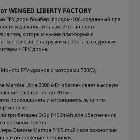
 от WINGED LIBERTY FACTORY
й FPV дрон бомбер Фридом-106, созданный для
ности и дальности связи. Этот аппарат
узиастов, которым нужна платформа с
ные полезные нагрузки и работать в суровых
оптеры > FPV дроны.
 Монстр FPV-дронов с моторами 730KV,
ne Mamba Ultra 2500 мВт обеспечивает высокую
большие расстояния до 20 км.
гко присоединять и отсоединять лучи, что
ортировке.
или три батареи 6s2p 8400mAh для обеспечения
го времени полета.
ллера Diatone Mamba F405 mk2 с возможностью
цию и обновление прошивки.