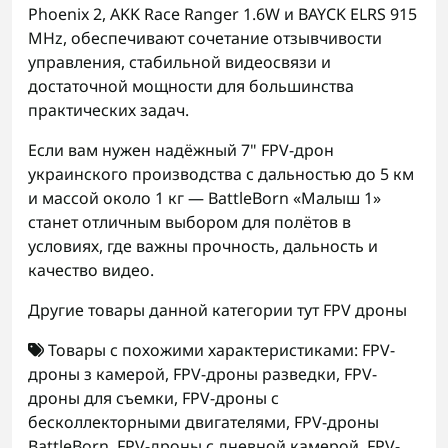
Phoenix 2, AKK Race Ranger 1.6W и BAYCK ELRS 915
MHz, обеспечивают сочетание отзывчивости
управления, стабильной видеосвязи и
достаточной мощности для большинства
практических задач.
Если вам нужен надёжный 7" FPV-дрон
украинского производства с дальностью до 5 км
и массой около 1 кг — BattleBorn «Малыш 1»
станет отличным выбором для полётов в
условиях, где важны прочность, дальность и
качество видео.
Другие товары данной категории тут
FPV дроны
Товары с похожими характеристиками:
FPV-
дроны з камерой
,
FPV-дроны разведки
,
FPV-
дроны для съемки
,
FPV-дроны с
бесколлекторными двигателями
,
FPV-дроны
BattleBorn
,
FPV-дроны с дневной камерой
,
FPV-