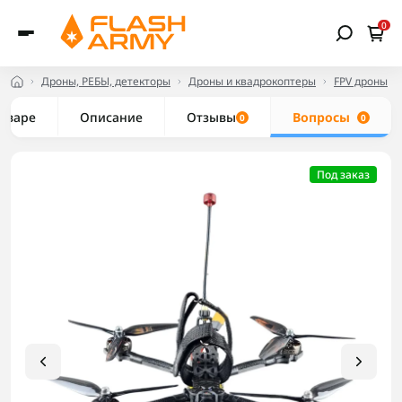
0
Дроны, РЕБЫ, детекторы
Дроны и квадрокоптеры
FPV дроны
товаре
Описание
Отзывы
Вопросы
0
0
Под заказ