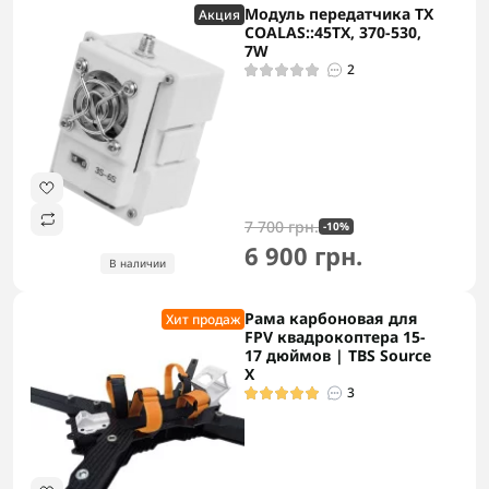
Модуль передатчика TX
Акция
COALAS::45TX, 370-530,
7W
2
7 700 грн.
-10%
6 900 грн.
В наличии
Рама карбоновая для
Хит продаж
FPV квадрокоптера 15-
17 дюймов | TBS Source
X
3