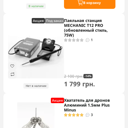
В корзину
В наличии
Паяльная станция
Акция
Под заказ
MECHANIC T12 PRO
(обновленный стиль,
75W)
1
2 100 грн.
-14%
1 799 грн.
Нет в наличии
Хвататель для дронов
Акция
Алюминий 1.5мм Plus
Minus
3