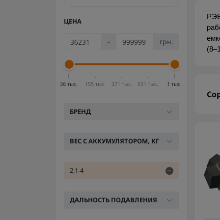
РЭБ
ЦЕНА
раб
емк
-
грн.
(8–
36 тыс.
155 тыс.
371 тыс.
651 тыс.
1 тыс.
Со
БРЕНД
ВЕС С АККУМУЛЯТОРОМ, КГ
2,1-4
ДАЛЬНОСТЬ ПОДАВЛЕНИЯ