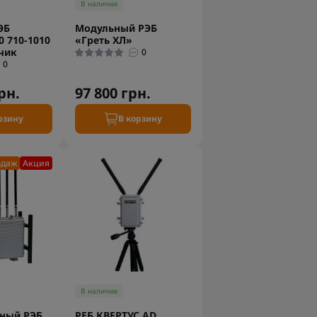
В наличии
ЭБ
Модульный РЭБ
0 710-1010
«Греть ХЛ»
чик
0
0
рн.
97 800 грн.
рзину
В корзину
одаж
Акция
В наличии
ный РЭБ
РЕБ КВЕРТУС AD