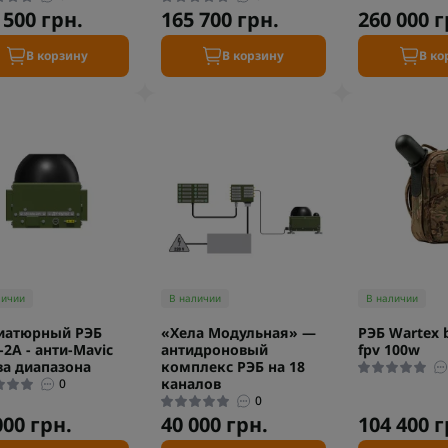
 500 грн.
165 700 грн.
260 000 г
В корзину
В корзину
В ко
личии
В наличии
В наличии
иатюрный РЭБ
«Хела Модульная» —
РЭБ Wartex 
-2А - анти-Маvic
антидроновый
fpv 100w
ва диапазона
комплекс РЭБ на 18
каналов
0
0
000 грн.
40 000 грн.
104 400 г