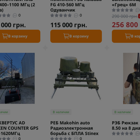
 400–1100 МГц (2
FG 410-560 МГц
«Грец» 6М
а)
Одуванчик
0
0
290 000 грн.
256 800 
 000 грн.
115 000 грн.
В корзину
В корзину
В ко
личии
В наличии
В наличии
КВЕРТУС AD
РЕБ Makohin auto
РЭБ Рюкзак 
KEN COUNTER GPS
Радиоэлектронная
8.50 на 8 ди
-1620МГц
борьба с БПЛА Stinex
0
0