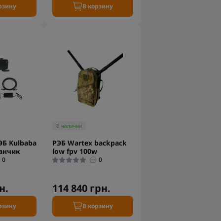
рзину
В корзину
В наличии
Б Kulbaba
РЭБ Wartex backpack
ванчик
low fpv 100w
0
0
н.
114 840 грн.
рзину
В корзину