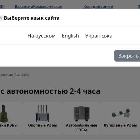
3D-
Вакансии
Коммерческое
Координация и
П
предложение
сотрудничество
б
×
Выберите язык сайта
ров
На русском
English
Українська
Закрыть
я
Блог
Контакты
ностью 2-4 часа
 с автономностью 2-4 часа
аки РЭБы
Окопные РЭБы
Автомобильные
Купольные РЭБы
РЭБы