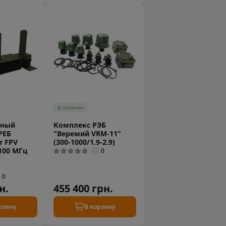
В наличии
ьный
Комплекс РЭБ
РЕБ
"Веремий VRM-11"
т FPV
(300-1000/1.9-2.9)
100 МГц
0
0
н.
455 400 грн.
рзину
В корзину