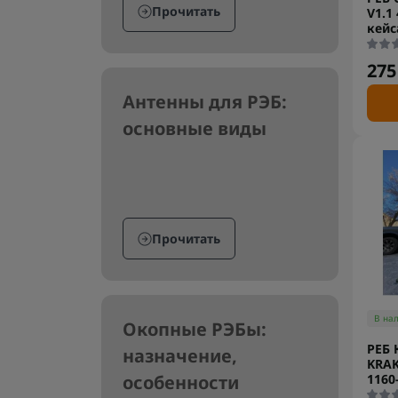
Прочитать
V1.1
кейс
275
Антенны для РЭБ:
основные виды
Прочитать
В на
Окопные РЭБы:
РЕБ 
назначение,
KRA
1160
особенности