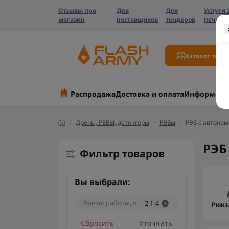
Отзывы про
Для
Для
Услуги 
магазин
поставщиков
тендеров
печати
Каталог това
Распродажа
Доставка и оплата
Информаци
Дроны, РЕБЫ, детекторы
РЭБы
РЭБ с автоном
РЭБ
Фильтр товаров
Вы выбрали:
Время работы, ч:
2,1-4
Рюкз
Сбросить
Уточнить