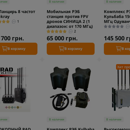
личии
В наличии
В наличии
Панцирь 8 частот
Мобильная РЭБ
Комплекс Р
kray
станция против FPV
Кульбаба 15
дронов СИНИЦА 2 (1
МГц Одуван
1
диапазон: от 170 МГц)
2
 700 грн.
65 000 грн.
145 500 г
В корзину
В корзину
В ко
Хит пр
личии
В наличии
В наличии
 ОКОПНЫЙ RAD
Комплекс РЭБ Kulbaba
Высокомощ