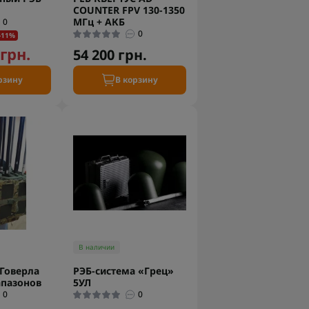
COUNTER FPV 130-1350
МГц + АКБ
0
0
-11%
грн.
54 200 грн.
рзину
В корзину
В наличии
Говерла
РЭБ-система «Грец»
апазонов
5УЛ
0
0