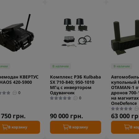
личии
В наличии
В наличии
чемодан КВЕРТУС
Комплекс РЭБ Kulbaba
Автомобил
HAOS 420-5900
SX 710-840; 950-1010
купольный 
МГц с инвертором
OTAMAN-1 о
Одуванчик
дронов 700-
0
на магнитах
0
OneDefence
 750 грн.
90 000 грн.
63 000 гр
В корзину
В корзину
В ко