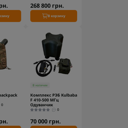
рн.
268 800 грн.
рзину
В корзину
В наличии
backpack
Комплекс РЭБ Kulbaba
F 410-500 МГц
Одуванчик
0
0
рн.
70 000 грн.