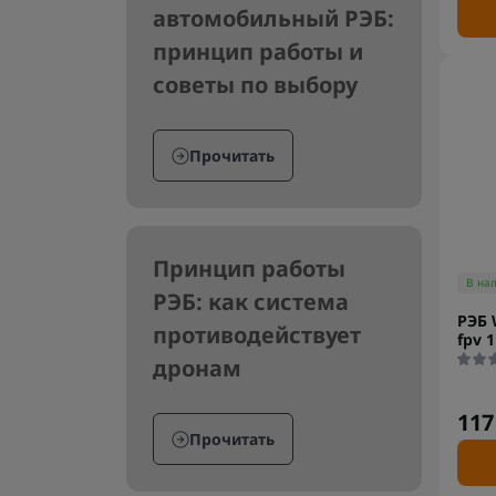
автомобильный РЭБ:
принцип работы и
советы по выбору
Прочитать
Принцип работы
В на
РЭБ: как система
РЭБ 
противодействует
fpv 
дронам
117
Прочитать