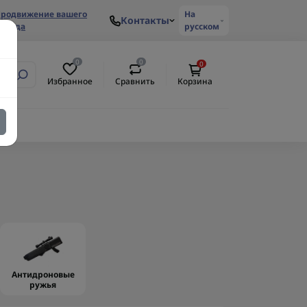
родвижение вашего
На
Контакты
ренда
русском
0
0
0
Избранное
Сравнить
Корзина
Антидроновые
ружья