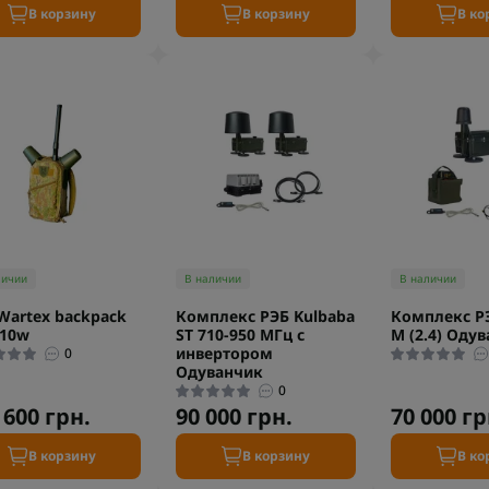
В корзину
В корзину
В ко
личии
В наличии
В наличии
Wartex backpack
Комплекс РЭБ Kulbaba
Комплекс РЭ
110w
ST 710-950 МГц с
M (2.4) Оду
инвертором
0
Одуванчик
0
 600 грн.
90 000 грн.
70 000 гр
В корзину
В корзину
В ко