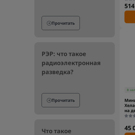
514
Прочитать
РЭР: что такое
радиоэлектронная
разведка?
В на
Прочитать
Мин
Хела
на д
45 
Что такое