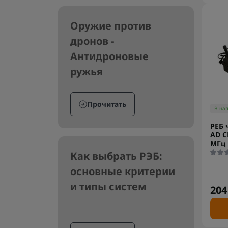
Оружие против
дронов -
Антидроновые
ружья
Прочитать
В на
РЕБ 
AD C
МГц
Как выбрать РЭБ:
основные критерии
и типы систем
204