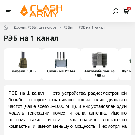
0
Дроны, РЕБЫ, детекторы
РЭБы
РЭБ на 1 канал
РЭБ на 1 канал
Рюкзаки РЭБы
Окопные РЭБы
Автомобильные
Купол
РЭБы
РЭБ на 1 канал — это устройства радиоэлектронной 
борьбы, которые охватывают только один диапазон 
частот (чаще всего 1–1000 МГц). В них установлен один 
модуль генерации помех и одна антенна. Именно 
поэтому такие системы, как правило, достаточно 
компактны и имеют меньшую мощность. Несмотря на 
это, дальность подавления может достигать 3 км. 