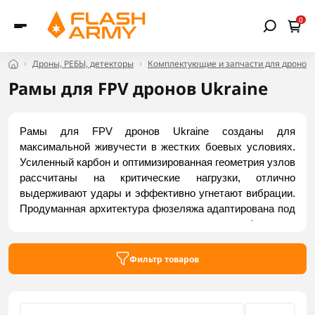
0
Дроны, РЕБЫ, детекторы
Комплектующие и запчасти для дронов
Рамы для FPV дронов Ukraine
Рамы для FPV дронов Ukraine созданы для 
максимальной живучести в жестких боевых условиях. 
Усиленный карбон и оптимизированная геометрия узлов 
рассчитаны на критические нагрузки, отлично 
выдерживают удары и эффективно угнетают вибрации. 
Продуманная архитектура фюзеляжа адаптирована под 
тяжелые аккумуляторы и тактическую периферию, а 
высокая ремонтопригодность и локальная доступность 
деталей позволяют быстро менять лучи в поле. Купить 
Фильтр товаров
актуальные модели можно на Flash Army.