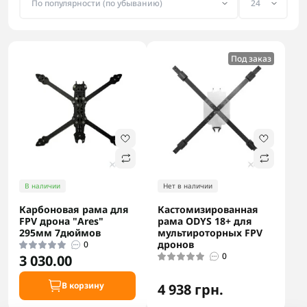
Под заказ
В наличии
Нет в наличии
Карбоновая рама для
Кастомизированная
FPV дрона "Ares"
рама ODYS 18+ для
295мм 7дюймов
мультироторных FPV
дронов
0
0
3 030.00
В корзину
4 938 грн.