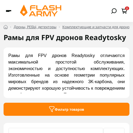
0
Дроны, РЕБЫ, детекторы
Комплектующие и запчасти для дронов
Рамы для FPV дронов Readytosky
Рамы для FPV дронов Readytosky отличаются 
максимальной простотой обслуживания, 
экономичностью и доступностью комплектующих. 
Изготовленные на основе геометрии популярных 
мировых брендов из надежного 3K-карбона, они 
демонстрируют хорошую устойчивость к повреждениям 
и стабильность в полете. Просторная и универсальная 
архитектура совместима с любой массовой 
электроникой, а модульные лучи гарантируют быструю 
Фильтр товаров
замену и легкий ремонт “в поле”. Купить актуальные 
модели можно на Flash Army.