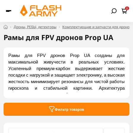
0
Дроны, РЕБЫ, детекторы
Комплектующие и запчасти для дронов
Рамы для FPV дронов Prop UA
Рамы для FPV дронов Prop UA созданы для 
максимальной живучести в реальных условиях. 
Усиленный премиум-карбон выдерживает жесткие 
посадки с нагрузкой и защищает электронику, а высокая 
жесткость минимизирует резонансы для чистой работы 
гироскопа и стабильной картинки. Архитектура 
оптимизирована для удобного крепления тяжелых 
аккумуляторов и полезного груза без нарушения 
баланса, а модульная система гарантирует быстрый 
Фильтр товаров
ремонт в полевых условиях. Купить актуальные модели 
можно на Flash Army.