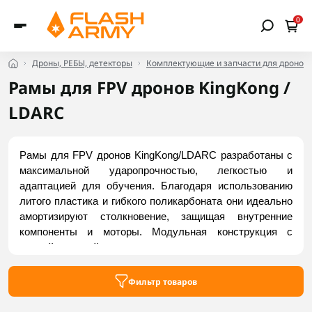
0
Дроны, РЕБЫ, детекторы
Комплектующие и запчасти для дронов
Рамы для FPV дронов KingKong /
LDARC
Рамы для FPV дронов KingKong/LDARC разработаны с 
максимальной ударопрочностью, легкостью и 
адаптацией для обучения. Благодаря использованию 
литого пластика и гибкого поликарбоната они идеально 
амортизируют столкновение, защищая внутренние 
компоненты и моторы. Модульная конструкция с 
полной защитой пропеллеров, доступность и простота 
обслуживания делают эти рамы лучшим выбором для 
тренировок и полетов в помещениях. Купить 
Фильтр товаров
актуальные модели можно на Flash Army.