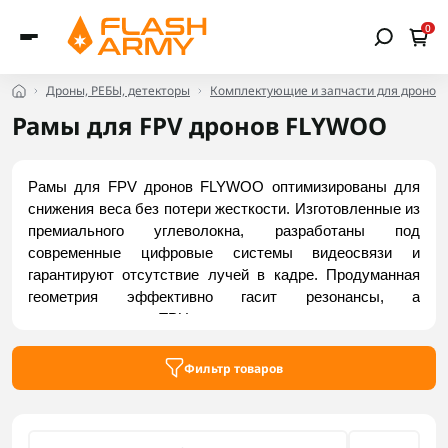
0
Дроны, РЕБЫ, детекторы
Комплектующие и запчасти для дронов
Рамы для FPV дронов FLYWOO
Рамы для FPV дронов FLYWOO оптимизированы для 
снижения веса без потери жесткости. Изготовленные из 
премиального углеволокна, разработаны под 
современные цифровые системы видеосвязи и 
гарантируют отсутствие лучей в кадре. Продуманная 
геометрия эффективно гасит резонансы, а 
интегрированные TPU-крепления защищают хрупкую 
электронику. Отдельные износостойкие чехлы для 
камер гарантируют дополнительную безопасность 
Фильтр товаров
оптики при жестких посадках. Купить актуальные 
модели можно на Flash Army.