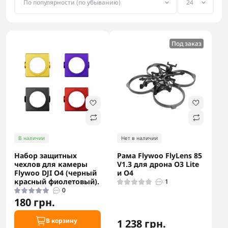
Под заказ
В наличии
Нет в наличии
Набор защитных
Рама Flywoo FlyLens 85
чехлов для камеры
V1.3 для дрона O3 Lite
Flywoo DJI O4 (черный
и O4
красный фиолетовый).
1
0
180 грн.
В корзину
1 238 грн.