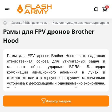
0
Дроны, РЕБЫ, детекторы
Комплектующие и запчасти для дронов
Рамы для FPV дронов Brother
Hood
Рамы для FPV дронов Brother Hood – это надежная 
отечественная основа для утилитарных задач и 
массового сбора ударных БПЛА. Благодаря 
комбинации авиационного алюминия в лучах и 
стеклотекстолита в корпусе конструкция максимально 
устойчива к деформациям и одновременно экономична. 
Профиль адаптирован под жесткие боевые условия, 
легко кастомизируется и отличается высокой 
ремонтопригодностью "в поле". Оптимальный выбор 
Фильтр товаров
для 7", 10" и 15" FPV-систем. Купить актуальные 
модели можно на Flash Army.