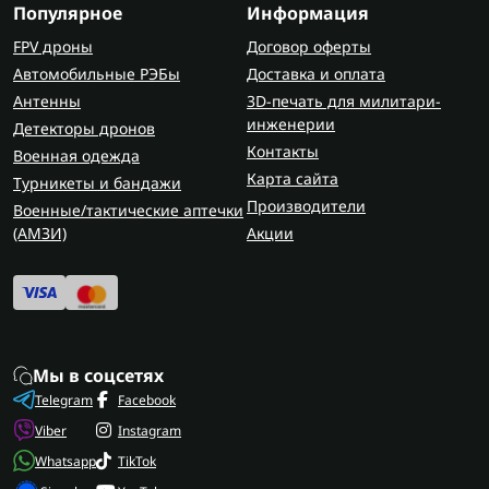
Популярное
Информация
FPV дроны
Договор оферты
Автомобильные РЭБы
Доставка и оплата
Антенны
3D-печать для милитари-
инженерии
Детекторы дронов
Контакты
Военная одежда
Карта сайта
Турникеты и бандажи
Производители
Военные/тактические аптечки
(AMЗИ)
Акции
Мы в соцсетях
Telegram
Facebook
Viber
Instagram
Whatsapp
TikTok