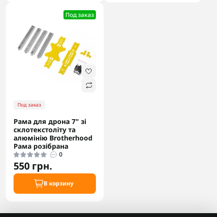
Под заказ
Под заказ
Рама для дрона 7" зі
склотекстоліту та
алюмінію Brotherhood
Рама розібрана
0
550 грн.
В корзину