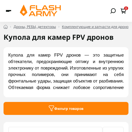
0
Дроны, РЕБЫ, детекторы
Комплектующие и запчасти для дронов
Купола для камер FPV дронов
Купола для камер FPV дронов — это защитные 
обтекатели, предохраняющие оптику и внутреннюю 
электронику от повреждений. Изготовленные из упругих 
прочных полимеров, они принимают на себя 
фронтальные удары, защищая объектив от разбивания. 
Обтекаемая форма снижает лобовое сопротивление 
для экономии заряда, а закрытая конструкция 
защищает борт от влаги, предотвращая замыкание. 
Канопи жестко фиксирует угол камеры, предотвращая 
Фильтр товаров
смещения при маневрах. Приобрести доступные 
модели можно на Flash Army.