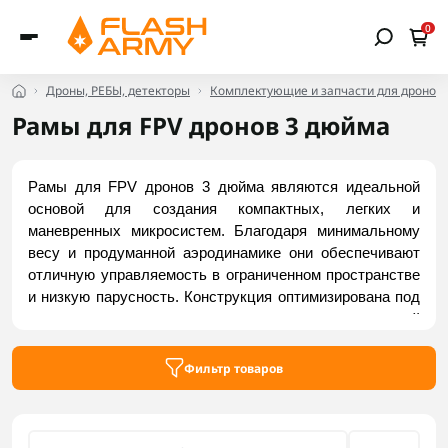
0
Дроны, РЕБЫ, детекторы
Комплектующие и запчасти для дронов
Рамы для FPV дронов 3 дюйма
Рамы для FPV дронов 3 дюйма являются идеальной 
основой для создания компактных, легких и 
маневренных микросистем. Благодаря минимальному 
весу и продуманной аэродинамике они обеспечивают 
отличную управляемость в ограниченном пространстве 
и низкую парусность. Конструкция оптимизирована под 
монтажные стандарты микрокамер и компактной 
электроники, а малые габариты обеспечивают высокую 
стойкость к ударам и повреждениям при жестких 
Фильтр товаров
посадках. Заказать надежные модели можно на Flash 
Army.