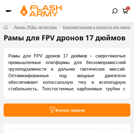
0
Дроны, РЕБЫ, детекторы
Комплектующие и запчасти для дронов
Рамы для FPV дронов 17 дюймов
Рамы для FPV дронов 17 дюймов – сверхтяжелые 
промышленные платформы для бескомпромиссной 
грузоподъемности и дальних тактических миссий. 
Оптимизированные под мощные двигатели 
обеспечивают колоссальную тягу и всепогодную 
стабильность. Толстостенные карбоновые трубки с 
алюминиевыми замками полностью нивелируют 
вибрации и сопротивление кручению. Огромный 
фюзеляж содержит многокомпонентные 
Фильтр товаров
высоковольтные сборки, платы инициации и тяжелое 
спецоборудование. Заказать надежные модели можно 
на Flash Army.