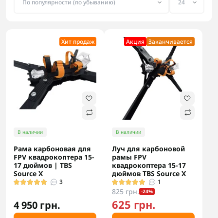
Хит продаж
Акция
Заканчивается
В наличии
В наличии
Рама карбоновая для
Луч для карбоновой
FPV квадрокоптера 15-
рамы FPV
17 дюймов | TBS
квадрокоптера 15-17
Source X
дюймов TBS Source X
3
1
825 грн.
-24%
625 грн.
4 950 грн.