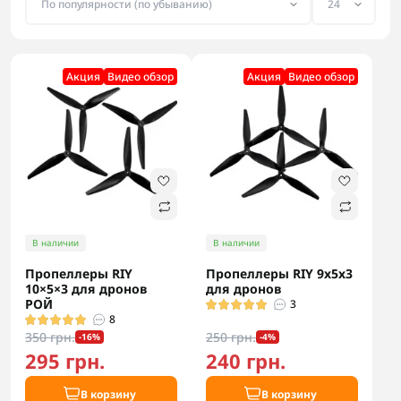
Акция
Видео обзор
Акция
Видео обзор
В наличии
В наличии
Пропеллеры RIY
Пропеллеры RIY 9x5x3
10×5×3 для дронов
для дронов
РОЙ
3
8
350 грн.
250 грн.
-16%
-4%
295 грн.
240 грн.
В корзину
В корзину