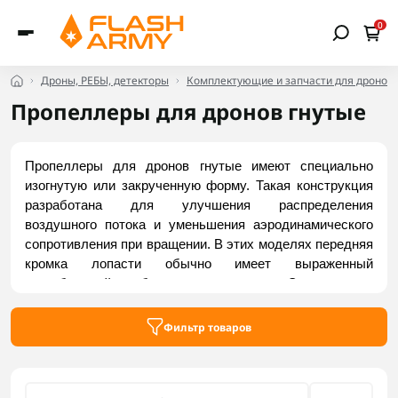
0
Дроны, РЕБЫ, детекторы
Комплектующие и запчасти для дронов
Пропеллеры для дронов гнутые
Пропеллеры для дронов гнутые имеют специально 
изогнутую или закрученную форму. Такая конструкция 
разработана для улучшения распределения 
воздушного потока и уменьшения аэродинамического 
сопротивления при вращении. В этих моделях передняя 
кромка лопасти обычно имеет выраженный 
дугообразный изгиб от корня до кончика. Это делается 
для смещения веса ближе к центру (уменьшения 
инерции). Проверенные изогнутые пропеллеры для 
Фильтр товаров
дронов представлены на сайте Flash Army.