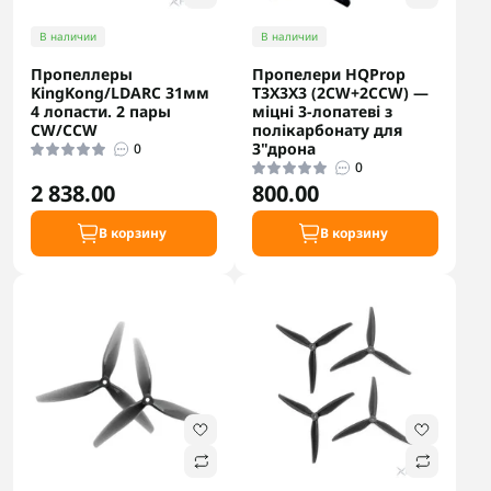
В наличии
В наличии
Пропеллеры
Пропелери HQProp
KingKong/LDARC 31мм
T3X3X3 (2CW+2CCW) —
4 лопасти. 2 пары
міцні 3-лопатеві з
CW/CCW
полікарбонату для
3"дрона
0
0
2 838.00
800.00
В корзину
В корзину