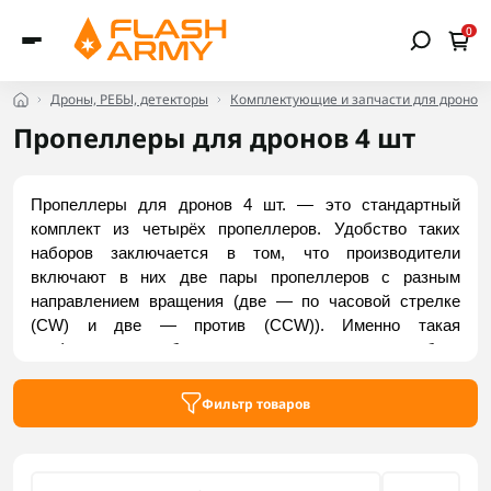
0
Дроны, РЕБЫ, детекторы
Комплектующие и запчасти для дронов
Пропеллеры для дронов 4 шт
Пропеллеры для дронов 4 шт. — это стандартный 
комплект из четырёх пропеллеров. Удобство таких 
наборов заключается в том, что производители 
включают в них две пары пропеллеров с разным 
направлением вращения (две — по часовой стрелке 
(CW) и две — против (CCW)). Именно такая 
конфигурация обеспечивает правильную работу 
большинства квадрокоптеров. Обычно они имеют три, 
четыре или пять лопастей. Посмотреть пропеллеры для 
Фильтр товаров
дронов по 4 шт. в комплекте можно в каталоге Flash 
Army.