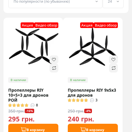
Акция
Видео обзор
Акция
Видео обзор
В наличии
В наличии
Пропеллеры RIY
Пропеллеры RIY 9x5x3
10×5×3 для дронов
для дронов
РОЙ
3
8
350 грн.
250 грн.
-16%
-4%
295 грн.
240 грн.
В корзину
В корзину