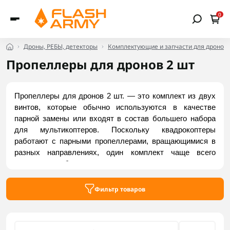
0
Дроны, РЕБЫ, детекторы
Комплектующие и запчасти для дронов
Пропеллеры для дронов 2 шт
Пропеллеры для дронов 2 шт. — это комплект из двух 
винтов, которые обычно используются в качестве 
парной замены или входят в состав большего набора 
для мультикоптеров. Поскольку квадрокоптеры 
работают с парными пропеллерами, вращающимися в 
разных направлениях, один комплект чаще всего 
содержит либо два одинаковых элемента одного 
направления вращения (CW или CCW), либо одну пару, 
в зависимости от производителя и модели. Купить 
Фильтр товаров
пропеллеры по 2 шт. в наборе можно в интернет-
магазине Flash Army.