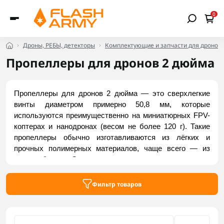
0
Дроны, РЕБЫ, детекторы
Комплектующие и запчасти для дронов
Пропеллеры для дронов 2 дюйма
Пропеллеры для дронов 2 дюйма — это сверхлегкие 
винты диаметром примерно 50,8 мм, которые 
используются преимущественно на миниатюрных FPV-
коптерах и нанодронах (весом не более 120 г). Такие 
пропеллеры обычно изготавливаются из лёгких и 
прочных полимерных материалов, чаще всего — из 
поликарбоната. Они могут иметь две, три, четыре или 
даже пять лопастей. Чтобы создать необходимую 
подъёмную силу, требуется обеспечить высокую 
Фильтр товаров
частоту вращения. Купить пропеллеры 2 дюйма можно 
в интернет-магазине Flash Army.