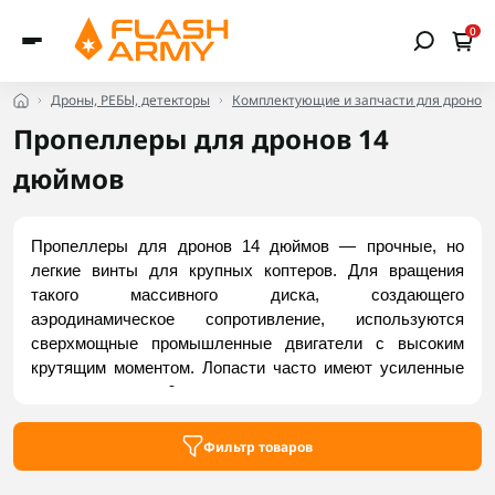
0
Дроны, РЕБЫ, детекторы
Комплектующие и запчасти для дронов
Пропеллеры для дронов 14
дюймов
Пропеллеры для дронов 14 дюймов — прочные, но 
легкие винты для крупных коптеров. Для вращения 
такого массивного диска, создающего 
аэродинамическое сопротивление, используются 
сверхмощные промышленные двигатели с высоким 
крутящим моментом. Лопасти часто имеют усиленные 
валы диаметром 6 мм или специальные крепления под 
два прямых фиксирующих винта с большой 
центральной толщиной ступицы. Вы можете заказать 
Фильтр товаров
пропеллеры для дронов 14 дюймов в интернет-магазине 
Flash Army.