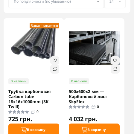
Заканчивается
В наличии
В наличии
Трубка карбоновая
500х600х2 мм —
Carbon tube
Карбоновый лист
18x16x1000mm (3K
SkyFlex
Twill)
0
0
725 грн.
4 032 грн.
В корзину
В корзину