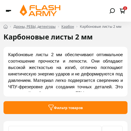
0
Дроны, РЕБЫ, детекторы
Карбон
Карбоновые листы 2 мм
Карбоновые листы 2 мм
Карбоновые листы 2 мм обеспечивают оптимальное 
соотношение прочности и легкости. Они обладают 
высокой жесткостью на изгиб, отлично поглощают 
кинетическую энергию ударов и не деформируются под 
давлением. Материал легко подвергается сверлению и 
ЧПУ-фрезеровке для создания точных деталей. Это 
идеальный выбор для пластин FPV-дронов, защитных 
кожухов электроники, кронштейнов и робототехники. 
Купить карбоновые листы 2 мм можно на Flash Army.
Фильтр товаров