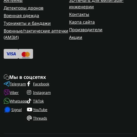
Антенны
3D-печать для милитари-
инженерии
Детекторы дронов
Контакты
Военная одежда
Карта сайта
Турникеты и бандажи
Производители
Военные/тактические аптечки
(AMЗИ)
Акции
Мы в соцсетях
Telegram
Facebook
Viber
Instagram
Whatsapp
TikTok
Signal
YouTube
Threads