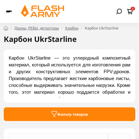
0
Дроны, РЕБЫ, детекторы
Карбон
Карбон UkrStarline
Карбон UkrStarline
Карбон UkrStarline — это углеродный композитный 
материал, который используется для изготовления рам 
и других конструктивных элементов FPV-дронов. 
Производитель предлагает жесткие карбоновые листы, 
способные выдерживать значительные нагрузки. Кроме 
того, этот материал хорошо поддается обработке и 
совместим с большинством современных 
комплектующих для FPV. Купить листы из карбона 
UkrStarline можно в интернет-магазине Flash Army.
Фильтр товаров