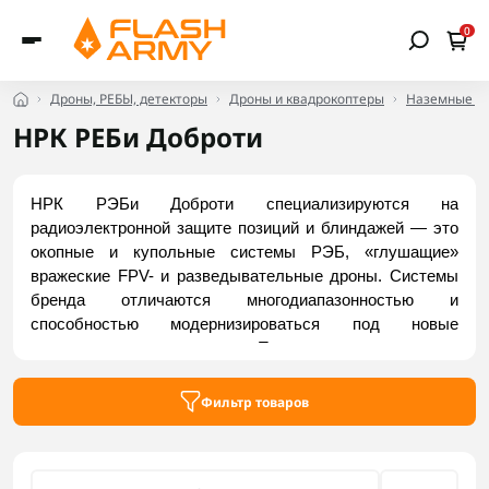
0
Дроны, РЕБЫ, детекторы
Дроны и квадрокоптеры
Наземные др
НРК РЕБи Доброти
НРК РЭБи Доброти специализируются на 
радиоэлектронной защите позиций и блиндажей — это 
окопные и купольные системы РЭБ, «глушащие» 
вражеские FPV- и разведывательные дроны. Системы 
бренда отличаются многодиапазонностью и 
способностью модернизироваться под новые 
смещенные частоты. Продуманная система 
охлаждения защищает устройство от перегрева, а 
питание от аккумуляторов или портативных зарядных 
Фильтр товаров
станций гарантирует длительную непрерывную работу. 
Заказать актуальные модели можно во Flash Army.