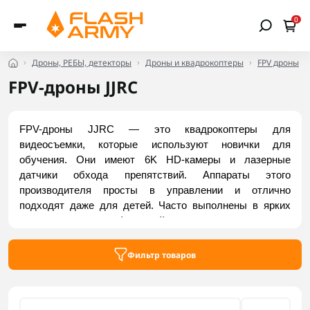
0
Дроны, РЕБЫ, детекторы
Дроны и квадрокоптеры
FPV дроны
FPV-дроны JJRC
FPV-дроны JJRC — это квадрокоптеры для 
видеосъемки, которые используют новички для 
обучения. Они имеют 6K HD-камеры и лазерные 
датчики обхода препятствий. Аппараты этого 
производителя просты в управлении и отлично 
подходят даже для детей. Часто выполнены в ярких 
цветах и оснащены функцией автоматического пролета 
по запрограммированному маршруту. Купить FPV-дроны 
JJRC можно в интернет-магазине Flash Army.
Фильтр товаров