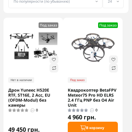
Под заказ
Под заказ
Нет в наличии
Под заказ
Дрон Yuneec H520E
Квадрокоптер BetaFPV
RTF, ST16E, 2 Acc, EU
Meteor75 Pro HD ELRS
(OFDM-Modul) без
2.4 ГГц PNP без O4 Air
камеры
Unit
0
0
4 960 грн.
В корзину
49 450 грн.