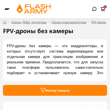
0
Дроны, РЕБЫ, детекторы
Дроны и квадрокоптеры
FPV дроны
FPV-дроны без камеры
FPV-дроны без камеры — это квадрокоптеры, в 
которых отсутствует система видеопередачи или 
отдельная камера для трансляции изображения в 
реальном времени. Предполагается, что для запуска 
таких платформ пользователь самостоятельно 
подбирает и устанавливает нужную камеру. Это 
распространенный подход среди энтузиастов, которые 
хотят настраивать характеристики дрона под свои 
нужды. Актуальные модели FPV-дронов без камеры 
Фильтр товаров
можно найти в каталоге Flash Army.