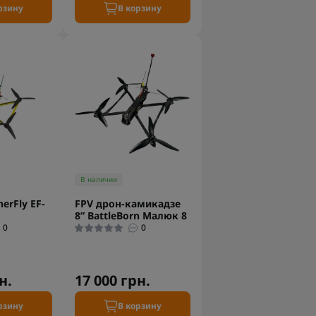
рзину
В корзину
В наличии
erFly EF-
FPV дрон-камикадзе
8” BattleBorn Малюк 8
0
0
н.
17 000 грн.
рзину
В корзину