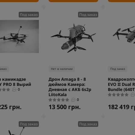
Под заказ
Под заказ
заказ
Нет в наличии
Под заказ
 камикадзе
Дрон Amaga 8 - 8
Квадрокопте
Y PRO 8 Вырий
дюймов Камера:
EVO II Dual 
Дневная с АКБ 6s2p
Bundle (640T
0
LiitoKala
0
225 грн.
13 500 грн.
182 419 г
Под заказ
Под заказ