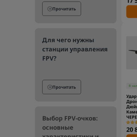
17 
Прочитать
Для чего нужны
станции управления
FPV?
В на
Прочитать
Удар
Дрон
Дюй
Каме
ЧЕР
Выбор FPV-очков:
основные
20 
характеристики и