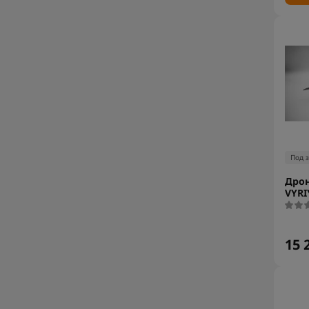
Под 
Дрон
VYRI
15 