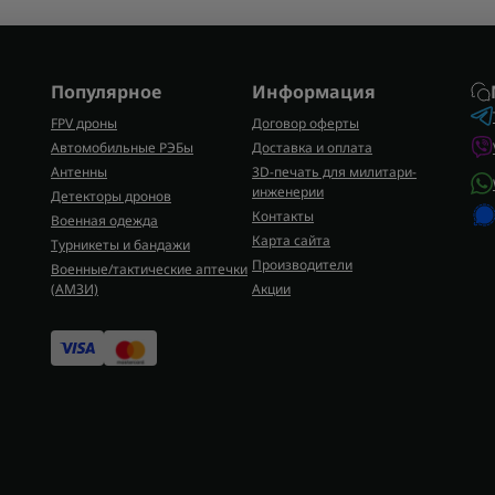
Популярное
Информация
FPV дроны
Договор оферты
Автомобильные РЭБы
Доставка и оплата
Антенны
3D-печать для милитари-
инженерии
Детекторы дронов
Контакты
Военная одежда
Карта сайта
Турникеты и бандажи
Производители
Военные/тактические аптечки
(AMЗИ)
Акции