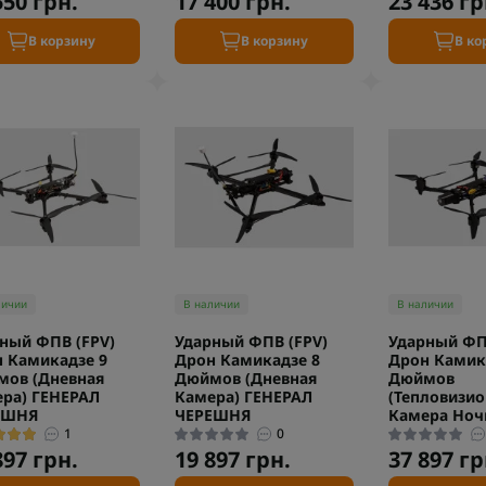
550 грн.
17 400 грн.
23 436 гр
В корзину
В корзину
В ко
личии
В наличии
В наличии
ный ФПВ (FPV)
Ударный ФПВ (FPV)
Ударный ФП
 Камикадзе 9
Дрон Камикадзе 8
Дрон Камик
мов (Дневная
Дюймов (Дневная
Дюймов
ра) ГЕНЕРАЛ
Камера) ГЕНЕРАЛ
(Тепловизи
ЕШНЯ
ЧЕРЕШНЯ
Камера Ночь
1
0
897 грн.
19 897 грн.
37 897 гр