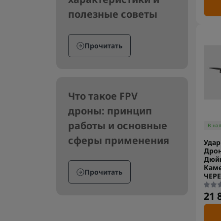
полезные советы
Прочитать
Что такое FPV
дроны: принцип
работы и основные
В на
сферы применения
Удар
Дрон
Дюй
Каме
Прочитать
ЧЕР
21 