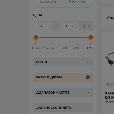
Сбросить
Уточнить
ЦЕНА
Со
-
грн.
3 тыс.
402 тыс.
1 млн
2 млн
3 млн
БРЕНД
РАЗМЕР, ДЮЙМ
В на
ДИАПАЗОН ЧАСТОТ
Квад
DJI 
ДАЛЬНОСТЬ ПОЛЕТА