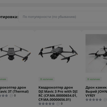
ртировка:
личии
В наличии
В наличии
рокоптер дрон
Квадрокоптер дрон
Дрон камик
Mavic 3T (Thermal)
DJI Mavic 3 Pro with DJI
Вырий JOHN
RC (CP.MA.00000654.01,
VYRIY
0
CP.MA.00000656.01)
0