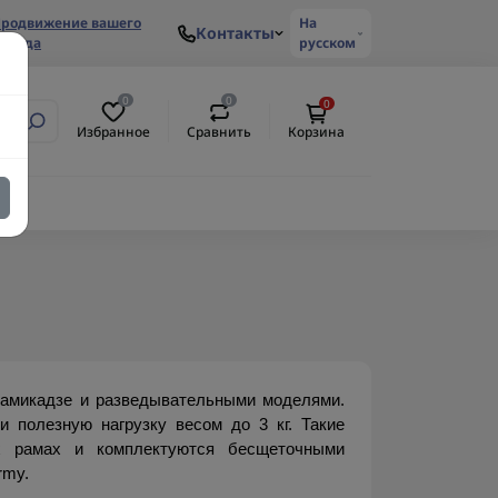
родвижение вашего
На
Контакты
ренда
русском
0
0
0
Избранное
Сравнить
Корзина
микадзе и разведывательными моделями. 
 полезную нагрузку весом до 3 кг. Такие 
 рамах и комплектуются бесщеточными 
rmy.