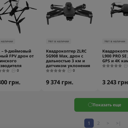
в наличии
Нет в наличии
Нет в наличии
 – 9-дюймовый
Квадрокоптер ZLRC
Квадрокопт
ный FPV дрон от
SG908 Max, дрон с
L900 PRO SE
инского
дальностью 3 км и
GPS и 4К ка
зводителя
датчиком уклонения
0
0
300 грн.
9 374 грн.
3 243 грн
Показать еще
1
2
>
>|