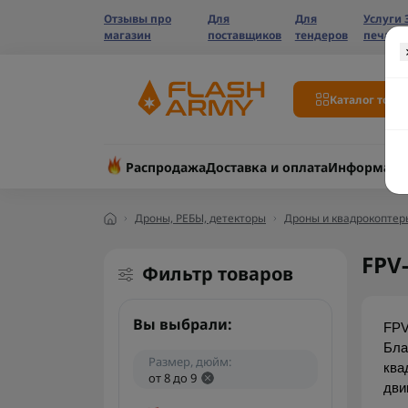
Отзывы про
Для
Для
Услуги 
магазин
поставщиков
тендеров
печати
Каталог това
Распродажа
Доставка и оплата
Информаци
Дроны, РЕБЫ, детекторы
Дроны и квадрокоптер
FPV
Фильтр товаров
Вы выбрали:
FPV
Бла
Размер, дюйм:
ква
от 8 до 9
дви