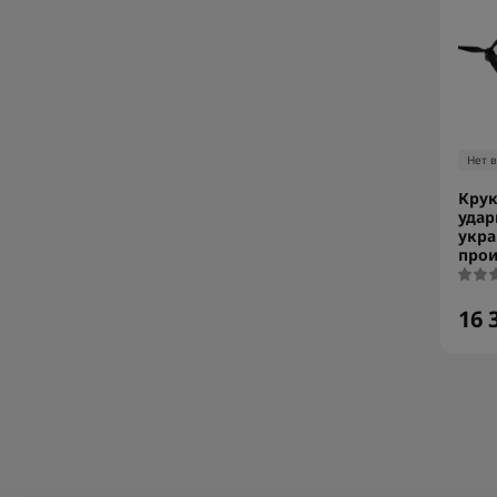
Нет 
Крук
удар
укра
прои
16 