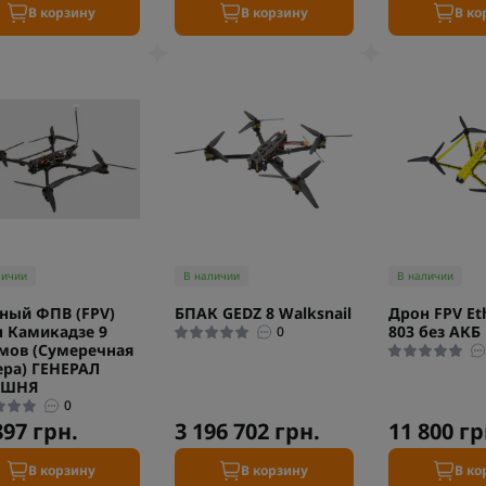
В корзину
В корзину
В ко
личии
В наличии
В наличии
ный ФПВ (FPV)
БПАК GEDZ 8 Walksnail
Дрон FPV Eth
 Камикадзе 9
803 без АКБ
0
мов (Сумеречная
ра) ГЕНЕРАЛ
ЕШНЯ
0
897 грн.
3 196 702 грн.
11 800 гр
В корзину
В корзину
В ко