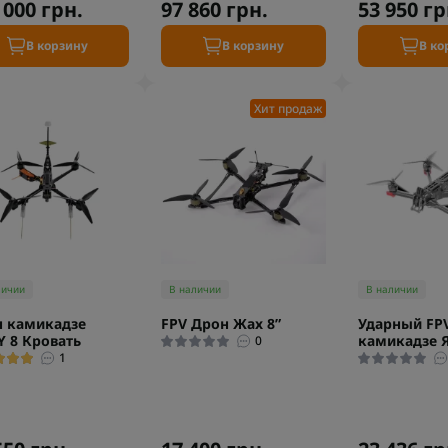
 000 грн.
97 860 грн.
53 950 гр
В корзину
В корзину
В ко
Хит продаж
личии
В наличии
В наличии
 камикадзе
FPV Дрон Жах 8”
Ударный FPV
Y 8 Кровать
камикадзе 
0
1