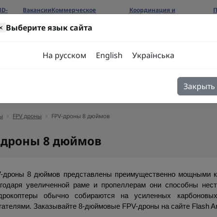
3D-
Вакансии
Коммерческое
Координация и
П
предложение
сотрудничество
б
×
Выберите язык сайта
ров
На русском
English
Українська
Закрыть
я
Блог
Контакты
ы
FPV дроны
FPV-дроны 8 дюймов
-дроны 8 дюймов
-дроны 8 дюймов представлены преимущественно мощными ка
годаря увеличенной раме и пропеллерам они способны нести
дрокоптеры обычно собираются на усиленных карбоновых
гателями. Заказывайте 8-дюймовые FPV-дроны на сайте Flash A