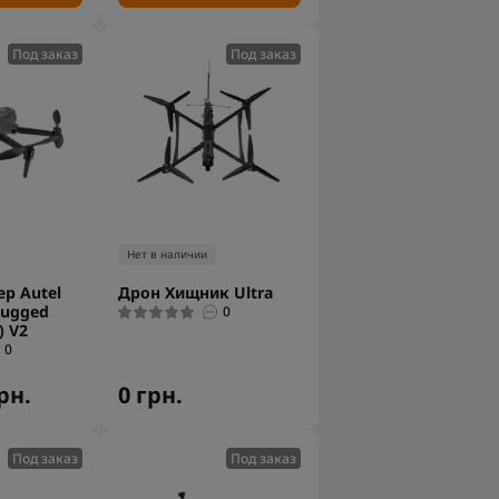
Под заказ
Под заказ
Нет в наличии
р Autel
Дрон Хищник Ultra
Rugged
0
) V2
0
рн.
0 грн.
Под заказ
Под заказ