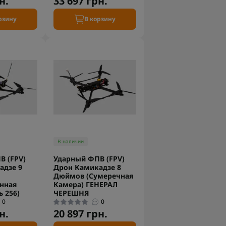
н.
33 697 грн.
рзину
В корзину
В наличии
В (FPV)
Ударный ФПВ (FPV)
адзе 9
Дрон Камикадзе 8
Дюймов (Сумеречная
онная
Камера) ГЕНЕРАЛ
 256)
ЧЕРЕШНЯ
0
0
н.
20 897 грн.