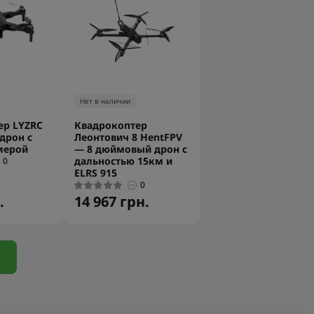
Нет в наличии
ер LYZRC
Квадрокоптер
 дрон с
Леонтович 8 HentFPV
мерой
— 8 дюймовый дрон с
дальностью 15км и
0
ELRS 915
0
.
14 967 грн.