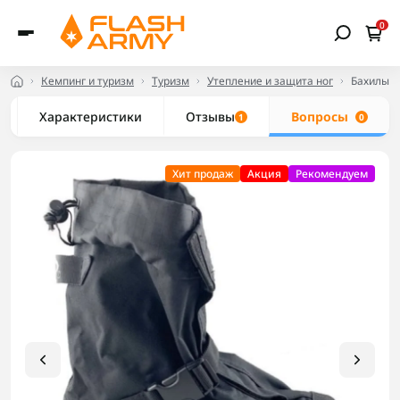
0
Кемпинг и туризм
Туризм
Утепление и защита ног
Бахилы N
Характеристики
Отзывы
Вопросы
1
0
Хит продаж
Акция
Рекомендуем