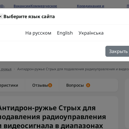
3D-
Вакансии
Коммерческое
Координация и
П
предложение
сотрудничество
б
×
Выберите язык сайта
ров
На русском
English
Українська
Закрыть
я
Блог
Контакты
 ружья
Антидрон-ружье Стрых для подавления радиоуправления и видеоси
еристики
Отзывы
Вопросы
0
0
Антидрон-ружье Стрых для
подавления радиоуправления
и видеосигнала в диапазонах