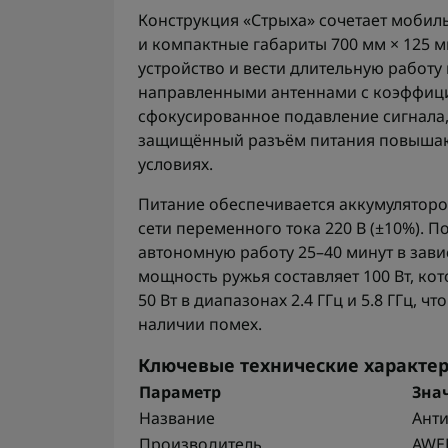
Конструкция «Стрыха» сочетает мобильн
и компактные габариты 700 мм × 125 м
устройство и вести длительную работу
направленными антеннами с коэффицие
сфокусированное подавление сигнала,
защищённый разъём питания повышают
условиях.
Питание обеспечивается аккумулятором 
сети переменного тока 220 В (±10%). 
автономную работу 25–40 минут в зав
мощность ружья составляет 100 Вт, ко
50 Вт в диапазонах 2.4 ГГц и 5.8 ГГц, 
наличии помех.
Ключевые технические характе
Параметр
Зна
Название
Анти
Производитель
AWE