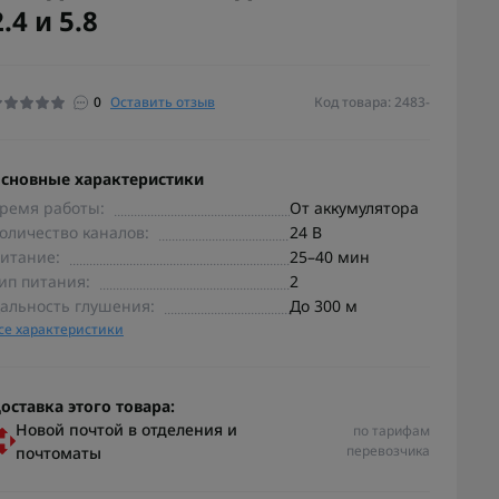
2.4 и 5.8
0
Оставить отзыв
Код товара: 2483-
сновные характеристики
ремя работы:
От аккумулятора
оличество каналов:
24 В
итание:
25–40 мин
ип питания:
2
альность глушения:
До 300 м
се характеристики
оставка этого товара:
Новой почтой в отделения и
по тарифам
перевозчика
почтоматы