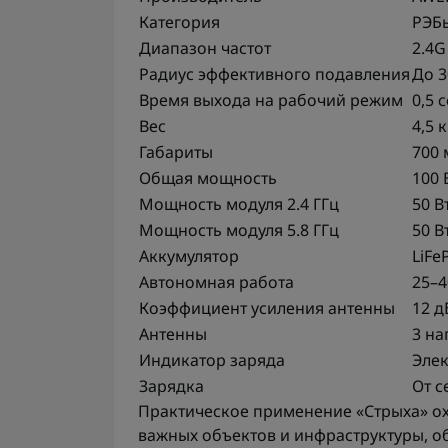
Категория
РЭБ
Диапазон частот
2.4G
Радиус эффективного подавления
До 3
Время выхода на рабочий режим
0,5 
Вес
4,5 к
Габариты
700 
Общая мощность
100 
Мощность модуля 2.4 ГГц
50 В
Мощность модуля 5.8 ГГц
50 В
Аккумулятор
LiFeP
Автономная работа
25–4
Коэффициент усиления антенны
12 д
Антенны
3 н
Индикатор заряда
Эле
Зарядка
От с
Практическое применение «Стрыха» ох
важных объектов и инфраструктуры, о