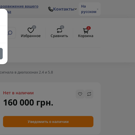
родвижение вашего
На
Контакты
ренда
русском
0
0
0
Избранное
Сравнить
Корзина
гнала в диапазонах 2.4 и 5.8
Нет в наличии
160 000 грн.
Уведомить о наличии