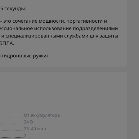
5 секунды.
 это сочетание мощности, портативности и
фессиональное использование подразделениями
и и специализированными службами для защиты
 БПЛА.
нтидроновые ружья
От аккумулятора
24 В
25–40 мин
2