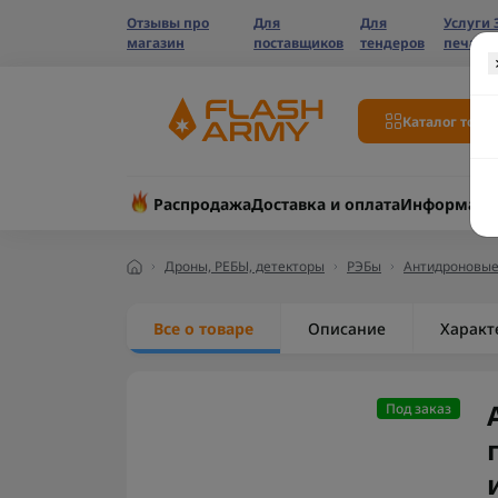
Отзывы про
Для
Для
Услуги 
магазин
поставщиков
тендеров
печати
Каталог това
Распродажа
Доставка и оплата
Информаци
Дроны, РЕБЫ, детекторы
РЭБы
Антидроновые
Все о товаре
Описание
Характ
Под заказ