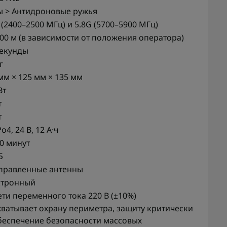
ы > Антидроновые ружья
 (2400–2500 МГц) и 5.8G (5700–5900 МГц)
00 м (в зависимости от положения оператора)
секунды
г
мм × 125 мм × 135 мм
Вт
т
т
o4, 24 В, 12 А·ч
0 минут
Б
аправленные антенны
ктронный
ети переменного тока 220 В (±10%)
ватывает охрану периметра, защиту критически
беспечение безопасности массовых