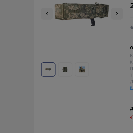
О
В
К
П
Т
Д
В
Д