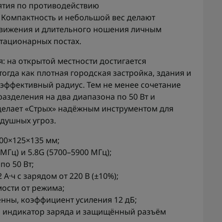
тия по противодействию
Компактность и небольшой вес делают
движения и длительного ношения личным
стационарных постах.
: на открытой местности достигается
огда как плотная городская застройка, здания и
эффективный радиус. Тем не менее сочетание
азделения на два диапазона по 50 Вт и
делает «Стрых» надёжным инструментом для
душных угроз.
700×125×135 мм;
МГц) и 5.8G (5700–5900 МГц);
по 50 Вт;
 А·ч с зарядом от 220 В (±10%);
мости от режима;
нны, коэффициент усиления 12 дБ;
й индикатор заряда и защищённый разъём