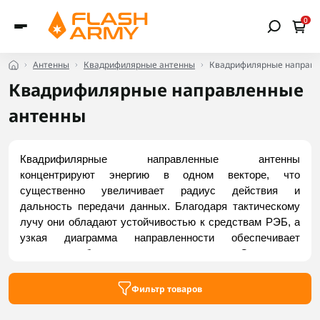
0
Антенны
Квадрифилярные антенны
Квадрифилярные направл
Квадрифилярные направленные
антенны
Квадрифилярные направленные антенны 
концентрируют энергию в одном векторе, что 
существенно увеличивает радиус действия и 
дальность передачи данных. Благодаря тактическому 
лучу они обладают устойчивостью к средствам РЭБ, а 
узкая диаграмма направленности обеспечивает 
иммунитет к боковым и тыловым помехам. Они широко 
используются для передачи HD-видео, установки на 
БПЛА самолетного типа, работы в составе 
Фильтр товаров
дальнобойных наземных станций и ретрансляторов. 
Заказать актуальные модели можно во Flash Army.