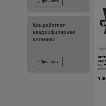
Прочитать
Как работает
квадрифилярная
антенна?
Нет 
Анте
КВА
Прочитать
850М
1 4