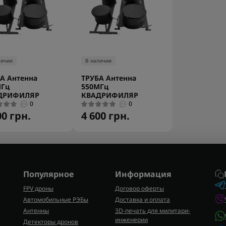
личии
В наличии
А Антенна
ТРУБА Антенна
МГц
550МГц
ДРИФИЛЯР
КВАДРИФИЛЯР
0
0
00 грн.
4 600 грн.
Популярное
Информация
FPV дроны
Договор оферты
Автомобильные РЭБы
Доставка и оплата
Антенны
3D-печать для милитари-
инженерии
Детекторы дронов