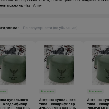
тических маневренных БПЛА, телеметрических модулях и мобил
ели можно на Flash Army.
ртировка:
личии
В наличии
В наличии
нна купольного
Антенна купольного
Антенна ку
 – квадрифиляр
типа – квадрифиляр
типа – квад
1050 МГц для РЭБ
420–550 МГц для РЭБ
700-850 МГц