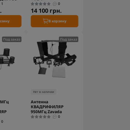
1
0
.
14 100 грн.
рзину
В корзину
Под заказ
Под заказ
Нет в наличии
0МГц
Антенна
КВАДРИФИЛЯР
ЛЯР
950МГц Zavada
0
0