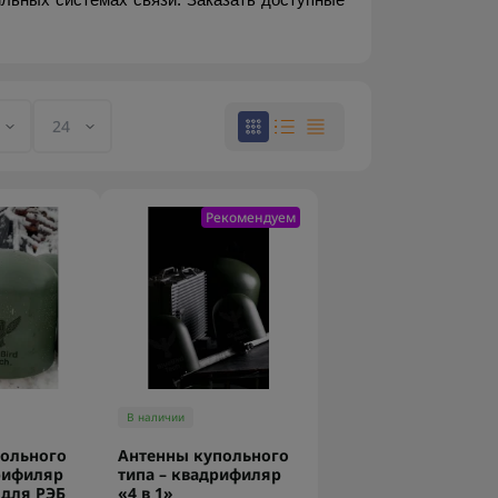
ьных системах связи. Заказать доступные 
Рекомендуем
В наличии
польного
Антенны купольного
рифиляр
типа – квадрифиляр
 для РЭБ
«4 в 1»