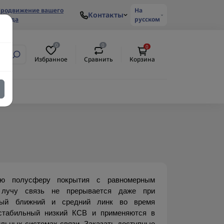
родвижение вашего
На
Контакты
ренда
русском
0
0
0
Избранное
Сравнить
Корзина
ю полусферу покрытия с равномерным 
 лучу связь не прерывается даже при 
ный ближний и средний линк во время 
стабильный низкий КСВ и применяются в 