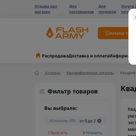
Отзывы про
Для
Для
Услуги 
магазин
поставщиков
тендеров
печати
Каталог това
Распродажа
Доставка и оплата
Информаци
Антенны
Квадрифилярные антенны
Квадрифи
Ква
Фильтр товаров
Вы выбрали:
Ква
рас
Усиление, dBi:
от 0 до 2
экс
ман
Сбросить
Уточнить