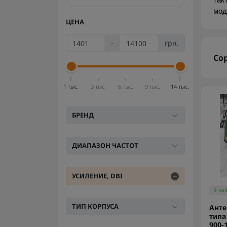
так
мод
ЦЕНА
-
грн.
Со
1 тыс.
3 тыс.
6 тыс.
9 тыс.
14 тыс.
БРЕНД
ДИАПАЗОН ЧАСТОТ
УСИЛЕНИЕ, DBI
В на
ТИП КОРПУСА
Анте
типа
900-