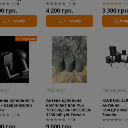
0
0
00 грн.
4 200 грн.
3 300 грн
В корзину
В корзину
В ко
Хит продаж
личии
В наличии
Нет в наличии
нны купольного
Антена купольна
КОЛПАК 35
 – квадрифиляр
комплект для РЕБ
Антенна
 1»
700-850,850-1050,1050-
КВАДРИФИ
1250 МГц N-Female
Zavada
0
0
00 грн.
9 000 грн.