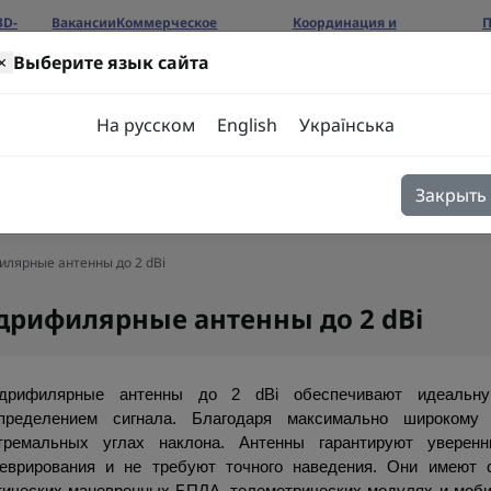
3D-
Вакансии
Коммерческое
Координация и
П
предложение
сотрудничество
б
×
Выберите язык сайта
ров
На русском
English
Українська
Закрыть
я
Блог
Контакты
лярные антенны до 2 dBi
дрифилярные антенны до 2 dBi
дрифилярные антенны до 2 dBi обеспечивают идеальну
пределением сигнала. Благодаря максимально широкому
тремальных углах наклона. Антенны гарантируют уверен
еврирования и не требуют точного наведения. Они имеют 