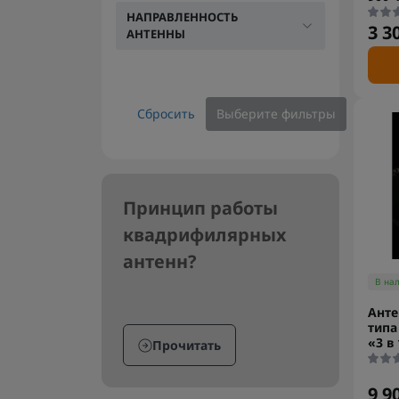
НАПРАВЛЕННОСТЬ
3 3
АНТЕННЫ
Сбросить
Выберите фильтры
Принцип работы
квадрифилярных
антенн?
В на
Анте
типа
«3 в
Прочитать
9 9