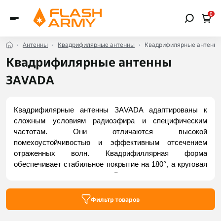
0
Антенны
Квадрифилярные антенны
Квадрифилярные антенн
Квадрифилярные антенны
ЗАVADA
Квадрифилярные антенны ЗАVADA адаптированы к 
сложным условиям радиоэфира и специфическим 
частотам. Они отличаются высокой 
помехоустойчивостью и эффективным отсечением 
отраженных волн. Квадрифиллярная форма 
обеспечивает стабильное покрытие на 180°, а круговая 
поляризация — надежный линк при маневрах. 
Применяются для связи, телеметрии и видеопередачи 
на БПЛА, в мобильных наземных станциях, 
Фильтр товаров
ретрансляторах и комплексах радиомониторинга. 
Заказать доступные модели можно на Flash Army.