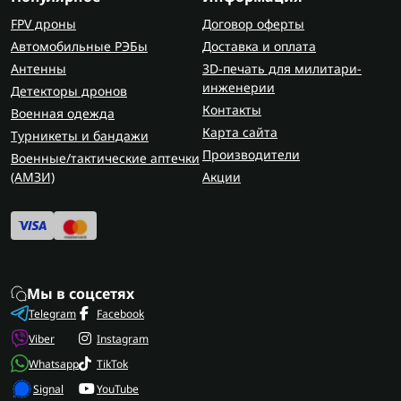
FPV дроны
Договор оферты
Автомобильные РЭБы
Доставка и оплата
Антенны
3D-печать для милитари-
инженерии
Детекторы дронов
Контакты
Военная одежда
Карта сайта
Турникеты и бандажи
Производители
Военные/тактические аптечки
(AMЗИ)
Акции
Мы в соцсетях
Telegram
Facebook
Viber
Instagram
Whatsapp
TikTok
Signal
YouTube