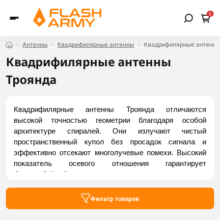
0
Антенны
Квадрифилярные антенны
Квадрифилярные антенны
Квадрифилярные антенны
Троянда
Квадрифилярные антенны Троянда отличаются 
высокой точностью геометрии благодаря особой 
архитектуре спиралей. Они излучают чистый 
пространственный купол без просадок сигнала и 
эффективно отсекают многолучевые помехи. Высокий 
показатель осевого отношения гарантирует 
бесперебойный линк при маневрировании, а 
лабораторный контроль — низкий КСВ. Антенны 
используются для связи и FPV на БПЛА, на выносных 
Фильтр товаров
мачтах, в наземных станциях и ретрансляторах. 
Заказать доступные модели можно на Flash Army.