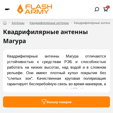
0
Антенны
Квадрифилярные антенны
Квадрифилярные антенны
Квадрифилярные антенны
Магура
Квадрифилярные антенны Магура отличаются 
устойчивостью к средствам РЭБ и способностью 
работать на низких высотах, над водой и в сложном 
рельефе. Они имеют плотный купол покрытия без 
“слепых зон”. Качественная круговая поляризация 
гарантирует бесперебойную связь во время маневров, а 
прецизионная настройка – низкий КСВ. Используются 
для связи и FPV-видео на БПЛА и БЭК, в составе 
наземных приемных комплексов и тактической 
Фильтр товаров
навигации и мониторинга. Заказать доступные модели 
можно на Flash Army.