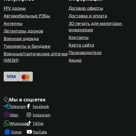
FPV дроны
Договор оферты
Автомобильные РЭБы
Доставка и оплата
Антенны
3D-печать для милитари-
инженерии
Детекторы дронов
Контакты
Военная одежда
Карта сайта
Турникеты и бандажи
Производители
Военные/тактические аптечки
(AMЗИ)
Акции
Мы в соцсетях
Telegram
Facebook
Viber
Instagram
Whatsapp
TikTok
Signal
YouTube