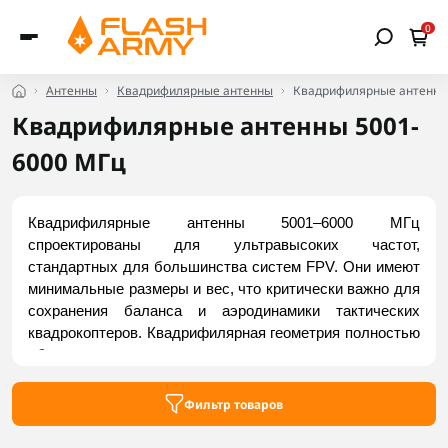
0
Антенны
Квадрифилярные антенны
Квадрифилярные антенны
Квадрифилярные антенны 5001-
6000 МГц
Квадрифилярные антенны 5001–6000 МГц 
спроектированы для ультравысоких частот, 
стандартных для большинства систем FPV. Они имеют 
минимальные размеры и вес, что критически важно для 
сохранения баланса и аэродинамики тактических 
квадрокоптеров. Квадрифилярная геометрия полностью 
убирает слепые зоны, а круговая поляризация 
исключает срывы видео при маневрах. Применяются 
для FPV-видеосвязи в ретрансляторах и мобильных 
Фильтр товаров
приемных станциях. Купить актуальные модели можно 
во Flash Army.