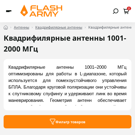
0
Антенны
Квадрифилярные антенны
Квадрифилярные антенны
Квадрифилярные антенны 1001-
2000 МГц
Квадрифилярные антенны 1001–2000 МГц 
оптимизированы для работы в L-диапазоне, который 
используется для помехоустойчивого управления 
БПЛА. Благодаря круговой поляризации они устойчивы 
к спутниковому спуфингу и удерживают линк во время 
маневрирования. Геометрия антенн обеспечивает 
покрытие без “слепых зон”, а фабричная настройка — 
стабильный КСХ. Используются для управления и 
телеметрии БПЛА, спутниковой навигации, 
Фильтр товаров
радиомониторинга и ретрансляции. Купить актуальные 
модели можно во Flash Army.