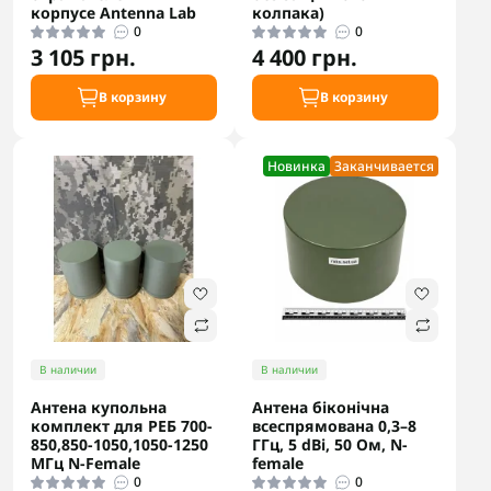
корпусе Antenna Lab
колпака)
0
0
3 105 грн.
4 400 грн.
В корзину
В корзину
Новинка
Заканчивается
В наличии
В наличии
Антена купольна
Антена біконічна
комплект для РЕБ 700-
всеспрямована 0,3–8
850,850-1050,1050-1250
ГГц, 5 dBi, 50 Ом, N-
МГц N-Female
female
0
0