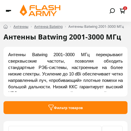
0
Антенны
Антенна Batwing
Антенны Batwing 2001-3000 МГц
Антенны Batwing 2001-3000 МГц
Антенны Batwing 2001–3000 МГц перекрывают 
сверхвысокие частоты, позволяя обходить 
стандартные РЭБ-системы, настроенные на более 
низкие спектры. Усиление до 10 dBi обеспечивает четко 
направленный луч, «пробивающий» плотные помехи на 
большой дальности. Низкий ККС гарантирует высокий 
КПД передатчиков, а жесткий металлический корпус 
надежно защищает геометрию от повреждений. 
Оптимальны для НСК, ретрансляторов, передачи 
Фильтр товаров
телеметрии и тактических сетей. Заказать актуальные 
модели можно на Flash Army.