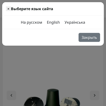
0
×
Выберите язык сайта
Антенны
Квадрифилярные антенны
Антенна Wartex 700-1020 
На русском
English
Українська
Характеристики
Отзывы
Вопросы
1
0
Закрыть