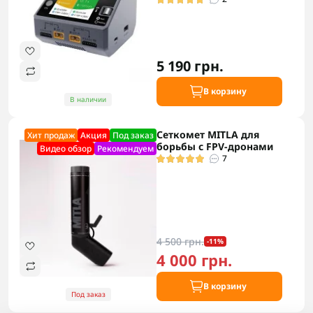
5 190 грн.
В корзину
В наличии
Сеткомет MITLA для
Хит продаж
Акция
Под заказ
борьбы с FPV-дронами
Видео обзор
Рекомендуем
7
4 500 грн.
-11%
4 000 грн.
В корзину
Под заказ