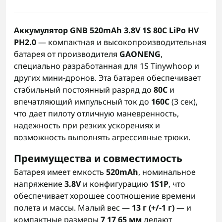
Аккумулятор GNB 520mAh 3.8V 1S 80C LiPo HV
PH2.0
— компактная и высокопроизводительная
батарея от производителя
GAONENG
,
специально разработанная для 1S Tinywhoop и
других мини-дронов. Эта батарея обеспечивает
стабильный постоянный разряд до
80C
и
впечатляющий импульсный ток до
160C
(3 сек),
что дает пилоту отличную маневренность,
надежность при резких ускорениях и
возможность выполнять агрессивные трюки.
Преимущества и совместимость
Батарея имеет емкость
520mAh
, номинальное
напряжение
3.8V
и конфигурацию
1S1P
, что
обеспечивает хорошее соотношение времени
полета и массы. Малый вес —
13 г (+/-1 г)
— и
компактные размеры
7 17 65 мм
делают