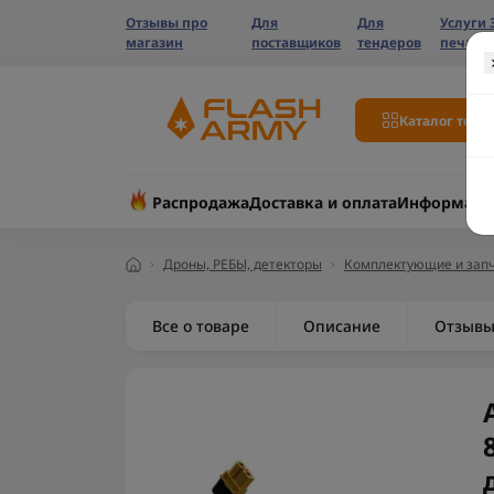
Отзывы про
Для
Для
Услуги 
магазин
поставщиков
тендеров
печати
Каталог това
Распродажа
Доставка и оплата
Информаци
Дроны, РЕБЫ, детекторы
Комплектующие и запч
Все о товаре
Описание
Отзыв