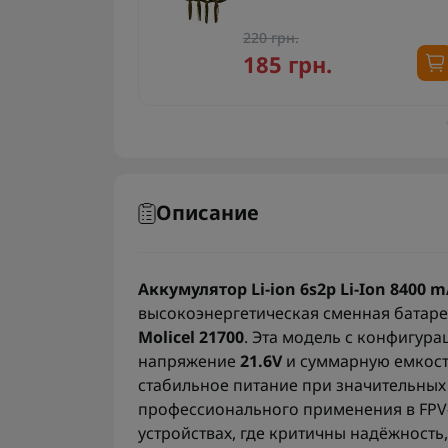
ьним
T2.0)
220 грн.
185 грн.
Описание
Аккумулятор Li-ion 6s2p Li-Ion 8400 m
высокоэнергетическая сменная батаре
Molicel 21700
. Эта модель с конфигур
напряжение
21.6V
и суммарную емкос
стабильное питание при значительных 
профессионального применения в FPV
устройствах, где критичны надёжность,