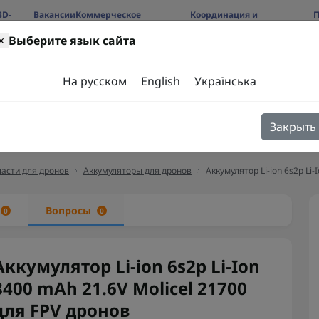
3D-
Вакансии
Коммерческое
Координация и
П
предложение
сотрудничество
б
×
Выберите язык сайта
ров
На русском
English
Українська
Закрыть
я
Блог
Контакты
асти для дронов
Аккумуляторы для дронов
Аккумулятор Li-ion 6s2p Li
ы
Вопросы
0
0
Аккумулятор Li-ion 6s2p Li-Ion
8400 mAh 21.6V Molicel 21700
для FPV дронов