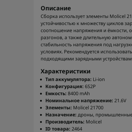
Описание
Сборка использует элементы Molicel 2
устойчивостью к множеству циклов за
соотношение напряжения и ёмкости, о
разгонов, а также длительную автоном
стабильность напряжения под нагрузк
условиях. Рекомендуется использовать
подходящими зарядными устройствами
Характеристики
Тип аккумулятора:
Li-ion
Конфигурация:
6S2P
Емкость:
8400 mAh
Номинальное напряжение:
21.6V
Элементы:
Molicel 21700
Назначение:
дроны, промышленные 
Производитель:
Molicel
ID товара:
2464