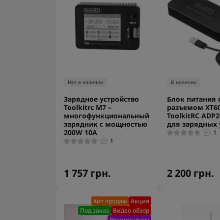
Нет в наличии
В наличии
Зарядное устройство
Блок питания 
Toolkitrc M7 –
разъемом XT6
многофункциональный
ToolkitRC ADP
зарядник с мощностью
для зарядных 
200W 10A
1
1
1 757 грн.
2 200 грн.
Хит продаж
Акция
Под заказ
Видео обзор
Рекомендуем