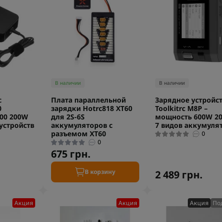
В наличии
В наличии
с
Плата параллельной
Зарядное устройс
0
зарядки Hotrc818 XT60
Toolkitrc M8P –
200 200W
для 2S-6S
мощность 600W 2
устройств
аккумуляторов с
7 видов аккумуля
разъемом XT60
0
0
675 грн.
В корзину
2 489 грн.
Акция
Акция
Акция
По