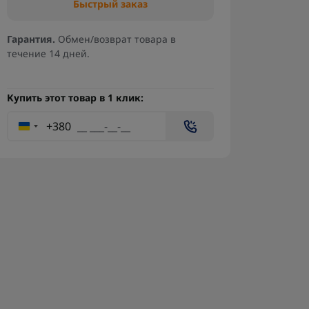
Быстрый заказ
Гарантия.
Обмен/возврат товара в
течение 14 дней.
Купить этот товар в 1 клик:
+380
Переходник XT60 Female to
Проп
XT30 Male – переходник для
дро