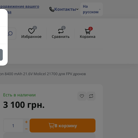
родвижение вашего
На
Контакты
ренда
русском
0
0
0
Избранное
Сравнить
Корзина
-Ion 8400 mAh 21.6V Molicel 21700 для FPV дронов
Есть в наличии
3 100 грн.
В корзину