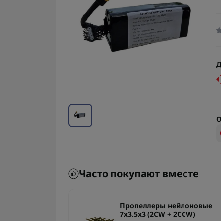
Д
О
Часто покупают вместе
B 550mAh 1S
Пропеллеры нейлоновые
арея для
7x3.5x3 (2CW + 2CCW)