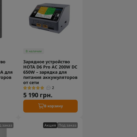
В наличии
тво
Зарядное устройство
HOTA D6 Pro AC 200W DC
0A для
650W – зарядка для
торов
питания аккумуляторов
от сети
2
5 190 грн.
В корзину
д заказ
Акция
Под заказ