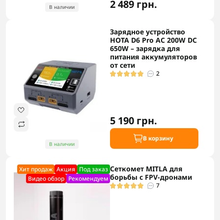
2 489 грн.
В наличии
Зарядное устройство
HOTA D6 Pro AC 200W DC
650W – зарядка для
питания аккумуляторов
от сети
2
5 190 грн.
В корзину
В наличии
Сеткомет MITLA для
Хит продаж
Акция
Под заказ
борьбы с FPV-дронами
Видео обзор
Рекомендуем
7