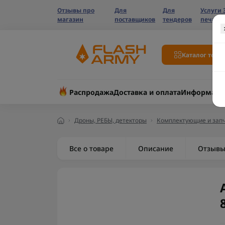
Отзывы про
Для
Для
Услуги 
магазин
поставщиков
тендеров
печати
Каталог това
Распродажа
Доставка и оплата
Информаци
Дроны, РЕБЫ, детекторы
Комплектующие и запч
Все о товаре
Описание
Отзыв