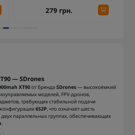
279 грн.
XT90 — SDrones
8000mah XT90
от бренда
SDrones
— высокоёмкий
иоуправляемых моделей, FPV-дронов,
гаджетов, требующих стабильной подачи
в конфигурации
6S2P
, что означает шесть
 двух параллельных группах, обеспечивающих
h
.