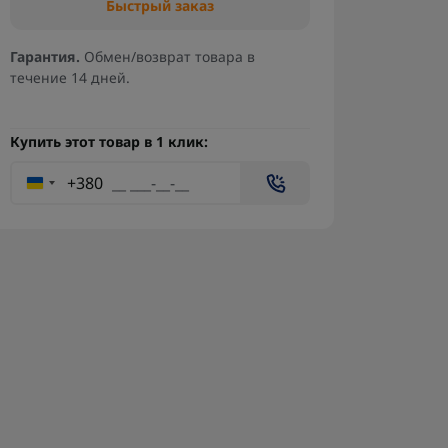
Быстрый заказ
Гарантия.
Обмен/возврат товара в
течение 14 дней.
Купить этот товар в 1 клик:
+380
Пропеллеры нейлоновые
Спли
7x3.5x3 (2CW + 2CCW)
от 