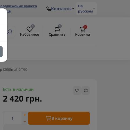
родвижение вашего
На
Контакты
ренда
русском
0
0
0
Избранное
Сравнить
Корзина
2p 8000mah XT90
Есть в наличии
2 420 грн.
В корзину