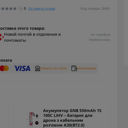
0
Оставить отзыв
Код товара: 2640-
оставка этого товара:
Новой почтой в отделения и
по тарифам
перевозчика
почтоматы
плата
оплата по счету
наличными
Акумулятор GNB 550mAh 1S
100C LiHV – батарея для
дрона з кабельним
роз’ємом A30(BT2.0)