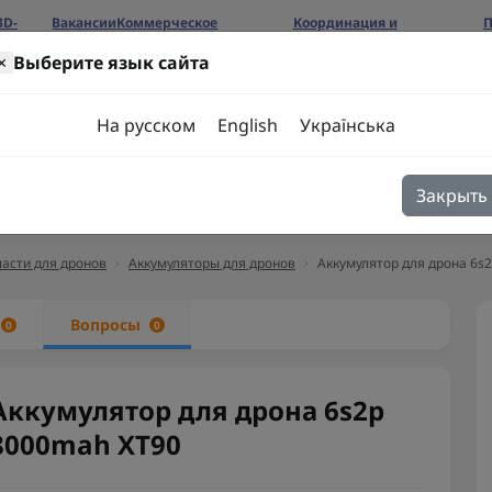
3D-
Вакансии
Коммерческое
Координация и
П
предложение
сотрудничество
б
×
Выберите язык сайта
ров
На русском
English
Українська
Закрыть
я
Блог
Контакты
асти для дронов
Аккумуляторы для дронов
Аккумулятор для дрона 6s
ы
Вопросы
0
0
Аккумулятор для дрона 6s2p
8000mah XT90