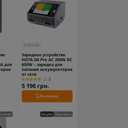
В наличии
тво
Зарядное устройство
HOTA D6 Pro AC 200W DC
0A для
650W – зарядка для
торов
питания аккумуляторов
от сети
2
5 190 грн.
В корзину
д заказ
Акция
Под заказ