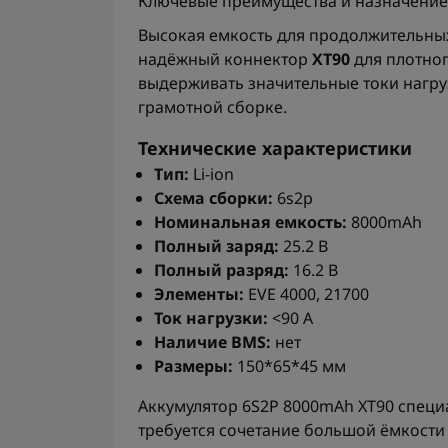
Ключевые преимущества и назначение
Высокая емкость для продолжительных
надёжный коннектор
XT90
для плотног
выдерживать значительные токи нагру
грамотной сборке.
Технические характеристики
Тип:
Li-ion
Схема сборки:
6s2p
Номинальная емкость:
8000mAh
Полный заряд:
25.2 В
Полный разряд:
16.2 В
Элементы:
EVE 4000, 21700
Ток нагрузки:
<90 A
Наличие BMS:
нет
Размеры:
150*65*45 мм
Аккумулятор 6S2P 8000mAh XT90 специа
требуется сочетание большой ёмкости 