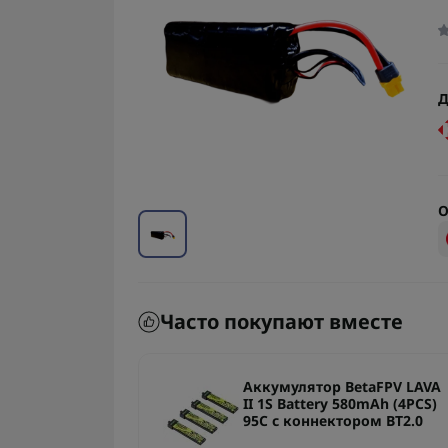
Д
О
Часто покупают вместе
пления АКБ
Аккумулятор BetaFPV LAVA
ла 40см.
II 1S Battery 580mAh (4PCS)
95C с коннектором BT2.0