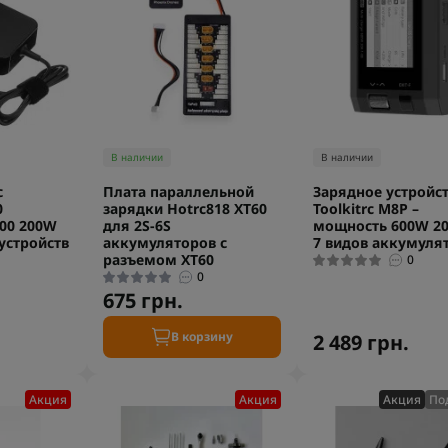
В наличии
В наличии
с
Плата параллельной
Зарядное устройс
0
зарядки Hotrc818 XT60
Toolkitrc M8P –
200 200W
для 2S-6S
мощность 600W 2
устройств
аккумуляторов с
7 видов аккумуля
разъемом XT60
0
0
675 грн.
В корзину
2 489 грн.
Акция
Акция
Акция
По