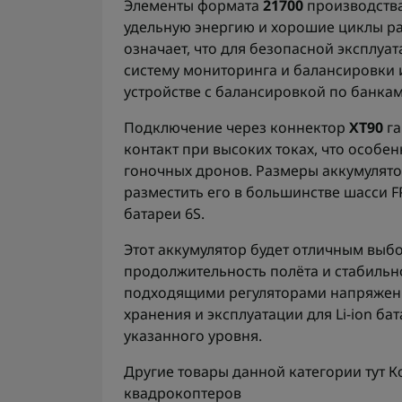
Элементы формата
21700
производства
удельную энергию и хорошие циклы ра
означает, что для безопасной эксплу
систему мониторинга и балансировки 
устройстве с балансировкой по банкам
Подключение через коннектор
XT90
га
контакт при высоких токах, что особе
гоночных дронов. Размеры аккумулят
разместить его в большинстве шасси 
батареи 6S.
Этот аккумулятор будет отличным выб
продолжительность полёта и стабильно
подходящими регуляторами напряжени
хранения и эксплуатации для Li-ion ба
указанного уровня.
Другие товары данной категории тут
К
квадрокоптеров