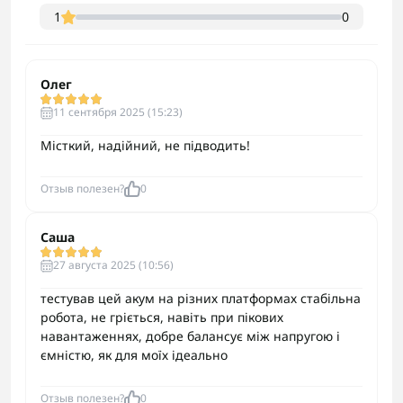
1
0
Олег
11 сентября 2025 (15:23)
Місткий, надійний, не підводить!
Отзыв полезен?
0
Саша
27 августа 2025 (10:56)
тестував цей акум на різних платформах стабільна
робота, не гріється, навіть при пікових
навантаженнях, добре балансує між напругою і
ємністю, як для моїх ідеально
Отзыв полезен?
0