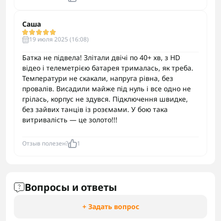
Саша
19 июля 2025 (16:08)
Батка не підвела! Злітали двічі по 40+ хв, з HD
відео і телеметрією батарея трималась, як треба.
Температури не скакали, напруга рівна, без
провалів. Висадили майже під нуль і все одно не
грілась, корпус не здувся. Підключення швидке,
без зайвих танців із розємами. У бою така
витривалість — це золото!!!
Отзыв полезен?
1
Вопросы и ответы
+ Задать вопрос