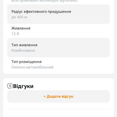
всеспрямовані колінеарні (купольні)
Радіус ефективного придушення
до 400 м
Живлення
12 В
Тип живлення
Комбіноване
Тип розміщення
Окопно-автомобільний
Відгуки
+ Додати відгук