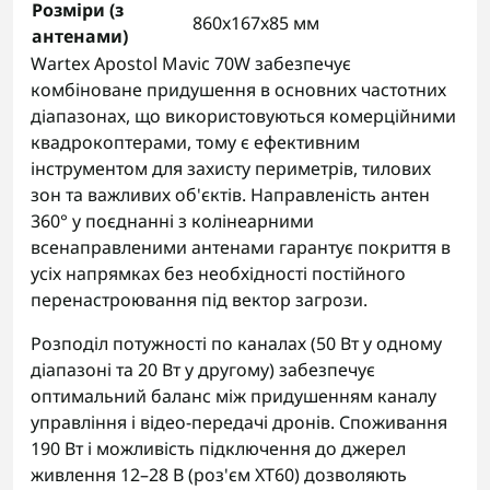
Розміри (з
860x167x85 мм
антенами)
Wartex Apostol Mavic 70W забезпечує
комбіноване придушення в основних частотних
діапазонах, що використовуються комерційними
квадрокоптерами, тому є ефективним
інструментом для захисту периметрів, тилових
зон та важливих об'єктів. Направленість антен
360° у поєднанні з колінеарними
всенаправленими антенами гарантує покриття в
усіх напрямках без необхідності постійного
перенастроювання під вектор загрози.
Розподіл потужності по каналах (50 Вт у одному
діапазоні та 20 Вт у другому) забезпечує
оптимальний баланс між придушенням каналу
управління і відео-передачі дронів. Споживання
190 Вт і можливість підключення до джерел
живлення 12–28 В (роз'єм XT60) дозволяють