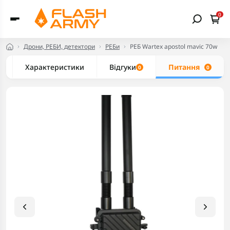
0
Дрони, РЕБИ, детектори
РЕБи
РЕБ Wartex apostol mavic 70w
Характеристики
Відгуки
Питання
0
0