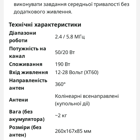
виконувати завдання середньої тривалості без
додаткового живлення.
Технічні характеристики
Діапазони
2.4 / 5.8 МГц
роботи
Потужність на
50/20 Вт
канал
Споживання
190 Вт
Вхід живлення
12-28 Вольт (XT60)
Направленість
360°
антен
Колінеарні всенаправлені
Антени
(купольної дії)
Вага (без
~2 кг
акумулятора)
Розміри (без
260x167x85 мм
антен)