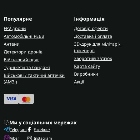
Популярне
Інформація
FPV дрони
Договір оферти
Автомобільні РЕБи
Доставка і оплата
Антени
3D-друк для мілітарі-
інженерії
Детектори дронів
Зворотній зв’язок
Військовий одяг
Карта сайту
Турнікети та бандажі
Виробники
Військові / тактичні аптечки
(AMЗІ)
Акції
Ми у соціальних мережах
Telegram
Facebook
Viber
Instagram