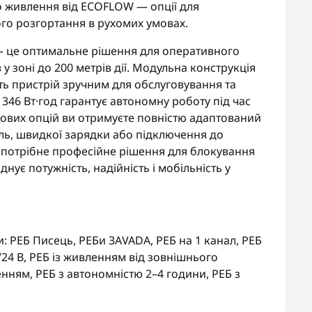
го живлення від ECOFLOW — опції для
го розгортання в рухомих умовах.
— це оптимальне рішення для оперативного
 зоні до 200 метрів дії. Модульна конструкція
ть пристрій зручним для обслуговування та
 346 Вт·год гарантує автономну роботу під час
ових опцій ви отримуєте повністю адаптований
ль, швидкої зарядки або підключення до
 потрібне професійне рішення для блокування
нує потужність, надійність і мобільність у
и:
РЕБ Писець
,
РЕБи ЗАVADA
,
РЕБ на 1 канал
,
РЕБ
/24 В
,
РЕБ із живленням від зовнішнього
енням
,
РЕБ з автономністю 2–4 години
,
РЕБ з