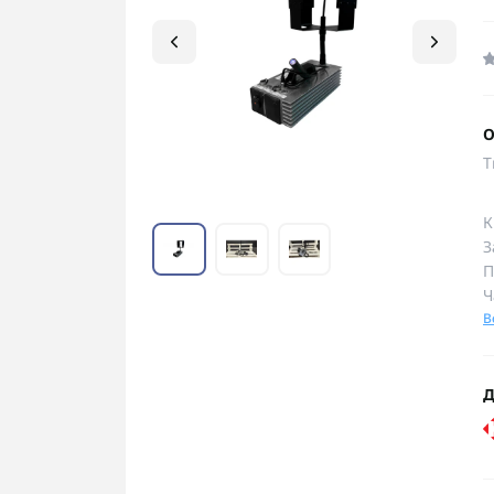
О
Т
К
З
П
Ч
В
Д