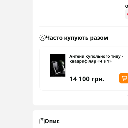
О
Часто купують разом
ого типу -
Антени купольного типу -
 в 1»
квадрифіляр «4 в 1»
14 100 грн.
Опис