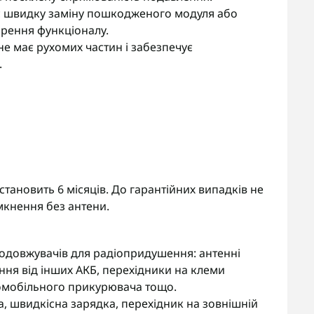
є швидку заміну пошкодженого модуля або
рення функціоналу.
е має рухомих частин і забезпечує
.
становить 6 місяців. До гарантійних випадків не
мкнення без антени.
подовжувачів для радіопридушення: антенні
ння від інших АКБ, перехідники на клеми
томобільного прикурювача тощо.
, швидкісна зарядка, перехідник на зовнішній