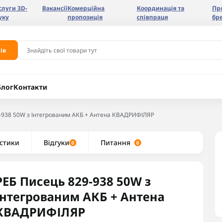
слуги 3D-
Вакансії
Комерційна
Координація та
Пр
уку
пропозиція
співпраця
бр
ів
Блог
Контакти
-938 50W з Інтегрованим АКБ + Антена КВАДРИФІЛЯР
стики
Відгуки
Питання
0
0
РЕБ Писець 829-938 50W з
Інтегрованим АКБ + Антена
КВАДРИФІЛЯР