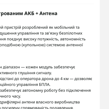
егрованим АКБ + Антена
ей пристрій розроблений як мобільний та
душення управління та зв'язку безпілотних
ення поєднує високу потужність, автономність
боподібною (купольною) системою антенної
ен діапазон — кожен модуль забезпечує
ективного глушіння сигналу.
відстані до оператора дрона до 4 км — дозволяє
нційного управління БПЛА.
д забезпечує автономну роботу без підключення
ного часу.
дрифілярні антени власного виробництва
а посилену спрямованість подавлення.