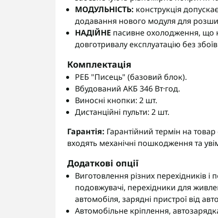
МОДУЛЬНІСТЬ:
конструкція допуска
додавання нового модуля для розши
НАДІЙНЕ
пасивне охолодження, що н
довготривалу експлуатацію без збоїв
Комплектація
РЕБ "Писець" (базовий блок).
Вбудований АКБ 346 Вт·год.
Виносні кнопки: 2 шт.
Дистанційні пульти: 2 шт.
Гарантія:
Гарантійний термін на товар 
входять механічні пошкодження та уві
Додаткові опції
Виготовлення різних перехідників і 
подовжувачі, перехідники для живле
автомобіля, зарядні пристрої від ав
Автомобільне кріплення, автозарядка