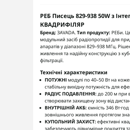
РЕБ Писець 829-938 50W з Інт
КВАДРИФІЛЯР
Бренд:
ЗАVADA.
Тип продукту:
РЕБи. Ц
модульний засіб радіопротидії для при
апаратів у діапазоні 829–938 МГц. Ріш
живлення та надійну конструкцію з ку
фільтрації.
Технічні характеристики
ПОТУЖНІ
модулі по 40–50 Вт на кож
стабільну вихідну потужність для еф
РАДІУС ПОДАВЛЕННЯ:
до 200 м при 
створювати захищену зону від диста
ВНУТРІШНІЙ АКБ:
ємність 346 Вт·го
зовнішнього живлення протягом знач
КУПОЛЬНИЙ ЗАХИСТ:
ефективні ква
забезпечують рівномірне покриття т