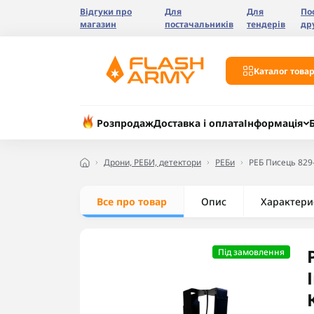
Відгуки про
Для
Для
По
магазин
постачальників
тендерів
др
Каталог товар
Розпродаж
Доставка і оплата
Інформація
Дрони, РЕБИ, детектори
РЕБи
РЕБ Писець 829
Все про товар
Опис
Характери
Під замовлення