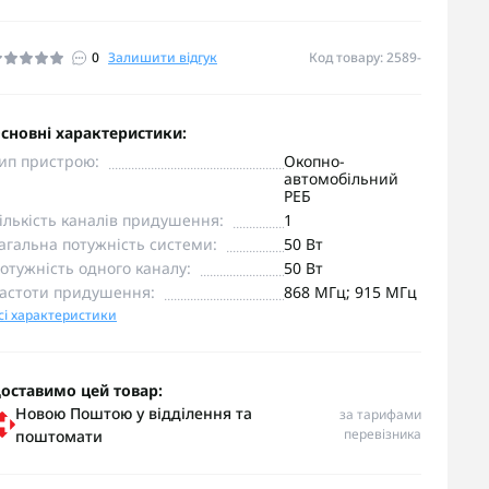
0
Залишити відгук
Код товару: 2589-
сновні характеристики:
ип пристрою:
Окопно-
автомобільний
РЕБ
ількість каналів придушення:
1
агальна потужність системи:
50 Вт
отужність одного каналу:
50 Вт
астоти придушення:
868 МГц; 915 МГц
сі характеристики
оставимо цей товар:
Новою Поштою у відділення та
за тарифами
перевізника
поштомати