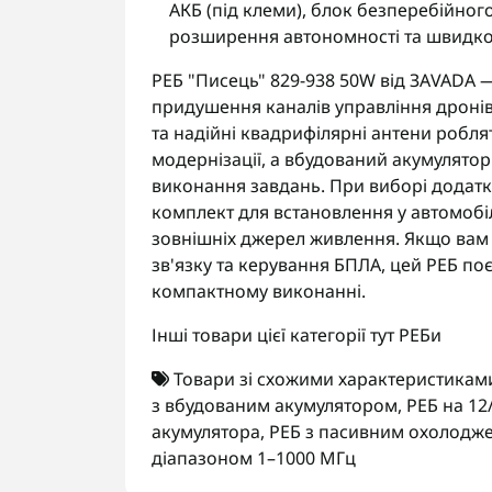
АКБ (під клеми), блок безперебійно
розширення автономності та швидко
РЕБ "Писець" 829-938 50W від ЗАVADA 
придушення каналів управління дронів у
та надійні квадрифілярні антени робля
модернізації, а вбудований акумулятор
виконання завдань. При виборі додатк
комплект для встановлення у автомобі
зовнішніх джерел живлення. Якщо вам
зв'язку та керування БПЛА, цей РЕБ поєд
компактному виконанні.
Інші товари цієї категорії тут
РЕБи
Товари зі схожими характеристикам
з вбудованим акумулятором
,
РЕБ на 12
акумулятора
,
РЕБ з пасивним охолодж
діапазоном 1–1000 МГц