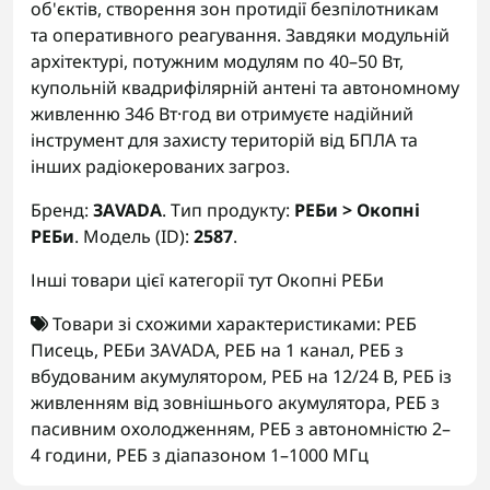
об'єктів, створення зон протидії безпілотникам
та оперативного реагування. Завдяки модульній
архітектурі, потужним модулям по 40–50 Вт,
купольній квадрифілярній антені та автономному
живленню 346 Вт·год ви отримуєте надійний
інструмент для захисту територій від БПЛА та
інших радіокерованих загроз.
Бренд:
ЗАVADA
. Тип продукту:
РЕБи > Окопні
РЕБи
. Модель (ID):
2587
.
Інші товари цієї категорії тут
Окопні РЕБи
Товари зі схожими характеристиками:
РЕБ
Писець
,
РЕБи ЗАVADA
,
РЕБ на 1 канал
,
РЕБ з
вбудованим акумулятором
,
РЕБ на 12/24 В
,
РЕБ із
живленням від зовнішнього акумулятора
,
РЕБ з
пасивним охолодженням
,
РЕБ з автономністю 2–
4 години
,
РЕБ з діапазоном 1–1000 МГц