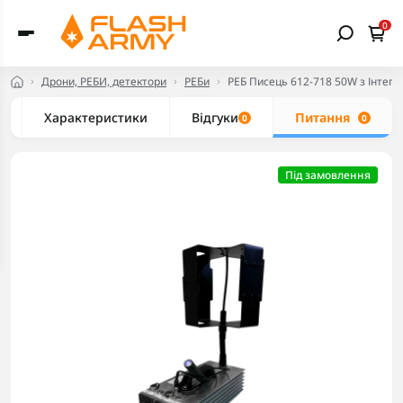
0
Дрони, РЕБИ, детектори
РЕБи
РЕБ Писець 612-718 50W з Інте
Характеристики
Відгуки
Питання
0
0
Під замовлення