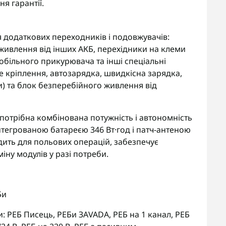
я гарантії.
 додаткових переходників і подовжувачів:
живлення від інших АКБ, перехідники на клеми
мобільного прикурювача та інші спеціальні
е кріплення, автозарядка, швидкісна зарядка,
и) та блок безперебійного живлення від
потрібна комбінована потужність і автономність
нтегрованою батареєю 346 Вт·год і патч-антеною
дить для польових операцій, забезпечує
іну модулів у разі потреби.
Би
и:
РЕБ Писець
,
РЕБи ЗАVADA
,
РЕБ на 1 канал
,
РЕБ