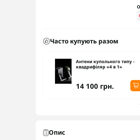
О
Часто купують разом
ого типу -
Антени купольного типу -
 в 1»
квадрифіляр «4 в 1»
14 100 грн.
Опис