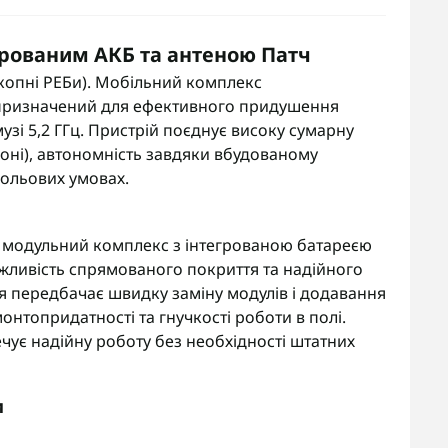
егрованим АКБ та антеною Патч
копні РЕБи). Мобільний комплекс
 призначений для ефективного придушення
музі 5,2 ГГц. Пристрій поєднує високу сумарну
оні), автономність завдяки вбудованому
 польових умовах.
 модульний комплекс з інтегрованою батареєю
жливість спрямованого покриття та надійного
ія передбачає швидку заміну модулів і додавання
нтопридатності та гнучкості роботи в полі.
ує надійну роботу без необхідності штатних
и