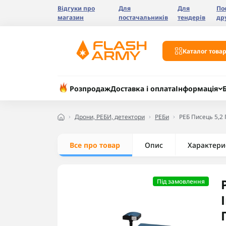
Відгуки про
Для
Для
По
магазин
постачальників
тендерів
др
Каталог товар
Розпродаж
Доставка і оплата
Інформація
Дрони, РЕБИ, детектори
РЕБи
РЕБ Писець 5,2
Все про товар
Опис
Характери
Під замовлення