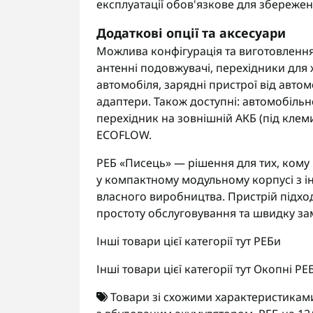
експлуатації обов'язкове для збереженн
Додаткові опції та аксесуари
Можлива конфігурація та виготовлення
антенні подовжувачі, перехідники для 
автомобіля, зарядні пристрої від авто
адаптери. Також доступні: автомобільн
перехідник на зовнішній АКБ (під клем
ECOFLOW.
РЕБ «Писець» — рішення для тих, кому 
у компактному модульному корпусі з і
власного виробництва. Пристрій підхо
простоту обслуговування та швидку зам
Інші товари цієї категорії тут
РЕБи
Інші товари цієї категорії тут
Окопні РЕ
Товари зі схожими характеристикам