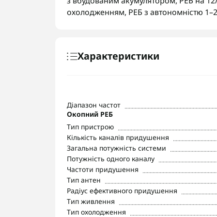
з вбудованим акумулятором
,
РЕБ на 12
охолодженням
,
РЕБ з автономністю 1–
Характеристики
Діапазон частот
Окопний РЕБ
Тип пристрою
Кількість каналів придушення
Загальна потужність системи
Потужність одного каналу
Частоти придушення
Тип антен
Радіус ефективного придушення
Тип живлення
Тип охолодження