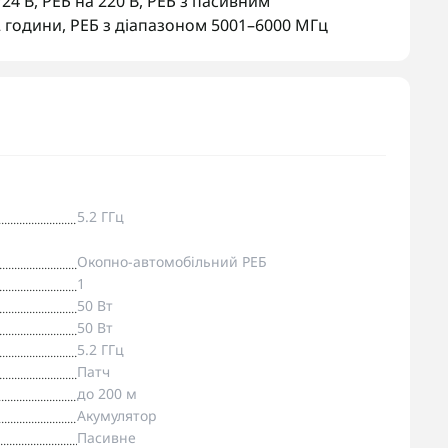
/24 В
,
РЕБ на 220 В
,
РЕБ з пасивним
2 години
,
РЕБ з діапазоном 5001–6000 МГц
5.2 ГГц
Окопно-автомобільний РЕБ
1
50 Вт
50 Вт
5.2 ГГц
Патч
до 200 м
Акумулятор
Пасивне