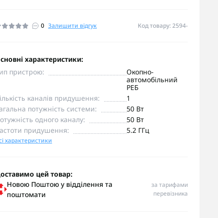
0
Залишити відгук
Код товару: 2594-
сновні характеристики:
ип пристрою:
Окопно-
автомобільний
РЕБ
ількість каналів придушення:
1
агальна потужність системи:
50 Вт
отужність одного каналу:
50 Вт
астоти придушення:
5.2 ГГц
сі характеристики
оставимо цей товар:
Новою Поштою у відділення та
за тарифами
перевізника
поштомати