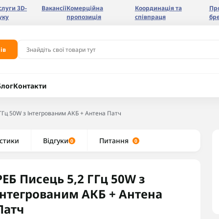
слуги 3D-
Вакансії
Комерційна
Координація та
Пр
уку
пропозиція
співпраця
бр
ів
Блог
Контакти
 ГГц 50W з Інтегрованим АКБ + Антена Патч
стики
Відгуки
Питання
0
0
РЕБ Писець 5,2 ГГц 50W з
Інтегрованим АКБ + Антена
Патч