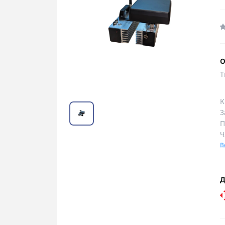
О
Т
К
З
П
Ч
В
Д