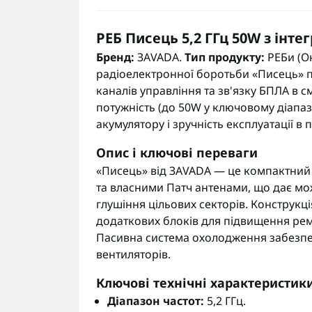
РЕБ Писець 5,2 ГГц 50W з інт
Бренд:
ЗАVADA.
Тип продукту:
РЕБи (О
радіоелектронної боротьби «Писець»
каналів управління та зв'язку БПЛА в с
потужність (до 50W у ключовому діапаз
акумулятору і зручність експлуатації в
Опис і ключові переваги
«Писець» від ЗАVADA — це компактний
та власними Патч антенами, що дає мо
глушіння цільових секторів. Конструкц
додаткових блоків для підвищення ремо
Пасивна система охолодження забезпеч
вентиляторів.
Ключові технічні характеристик
Діапазон частот:
5,2 ГГц.