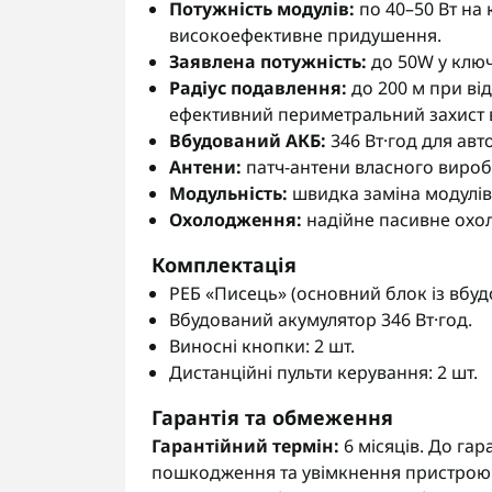
Потужність модулів:
по 40–50 Вт на
високоефективне придушення.
Заявлена потужність:
до 50W у ключ
Радіус подавлення:
до 200 м при від
ефективний периметральний захист в
Вбудований АКБ:
346 Вт·год для ав
Антени:
патч-антени власного вироб
Модульність:
швидка заміна модулів
Охолодження:
надійне пасивне охол
Комплектація
РЕБ «Писець» (основний блок із вбу
Вбудований акумулятор 346 Вт·год.
Виносні кнопки: 2 шт.
Дистанційні пульти керування: 2 шт.
Гарантія та обмеження
Гарантійний термін:
6 місяців. До гар
пошкодження та увімкнення пристрою 