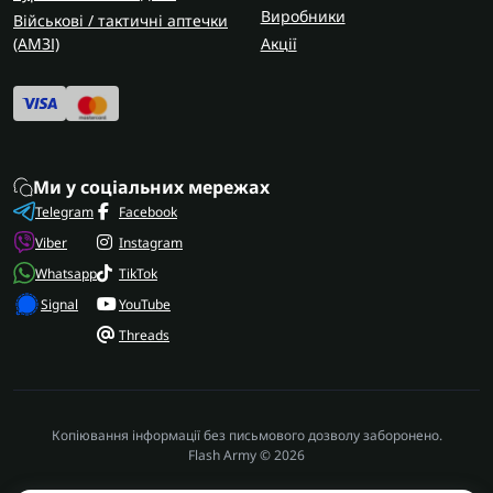
Виробники
Військові / тактичні аптечки
(AMЗІ)
Акції
Ми у соціальних мережах
Telegram
Facebook
Viber
Instagram
Whatsapp
TikTok
Signal
YouTube
Threads
Копіювання інформації без письмового дозволу заборонено.
Flash Army © 2026