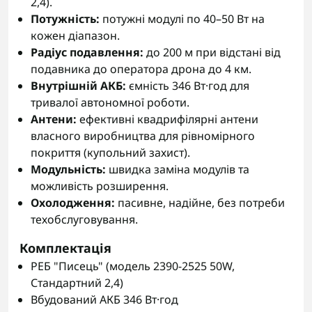
2,4).
Потужність:
потужні модулі по 40–50 Вт на
кожен діапазон.
Радіус подавлення:
до 200 м при відстані від
подавника до оператора дрона до 4 км.
Внутрішній АКБ:
ємність 346 Вт·год для
тривалої автономної роботи.
Антени:
ефективні квадрифілярні антени
власного виробництва для рівномірного
покриття (купольний захист).
Модульність:
швидка заміна модулів та
можливість розширення.
Охолодження:
пасивне, надійне, без потреби
техобслуговування.
Комплектація
РЕБ "Писець" (модель 2390-2525 50W,
Стандартний 2,4)
Вбудований АКБ 346 Вт·год