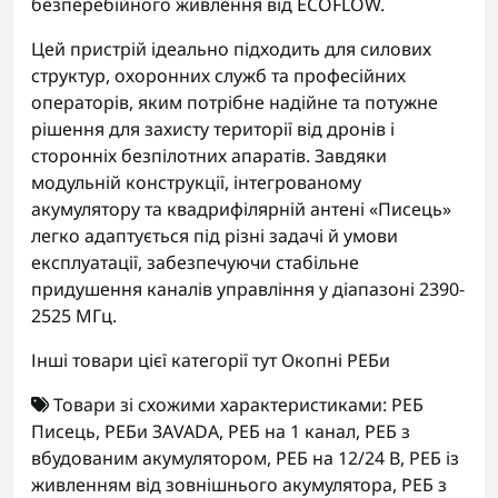
безперебійного живлення від ECOFLOW.
Цей пристрій ідеально підходить для силових
структур, охоронних служб та професійних
операторів, яким потрібне надійне та потужне
рішення для захисту території від дронів і
сторонніх безпілотних апаратів. Завдяки
модульній конструкції, інтегрованому
акумулятору та квадрифілярній антені «Писець»
легко адаптується під різні задачі й умови
експлуатації, забезпечуючи стабільне
придушення каналів управління у діапазоні 2390-
2525 МГц.
Інші товари цієї категорії тут
Окопні РЕБи
Товари зі схожими характеристиками:
РЕБ
Писець
,
РЕБи ЗАVADA
,
РЕБ на 1 канал
,
РЕБ з
вбудованим акумулятором
,
РЕБ на 12/24 В
,
РЕБ із
живленням від зовнішнього акумулятора
,
РЕБ з