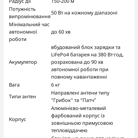
Радіус дії
150-200 м
Потужність
50 Вт на кожному діапазоні
випромінювання
Мінімальний час
автономної
до 60 хв
роботи
вбудований блок зарядки та
LiFePo4 батарея на 380 Вт·год,
Акумулятор
розрахована до 90 хв
автономної роботи при
повному навантаженні
Вага
6 кг
Направлені антени типу
Типи антен
"Грибок" та "Патч"
Алюмінієво-металевий
фарбований корпус із
Корпус
зовнішньою примусовою
тепловіддачею