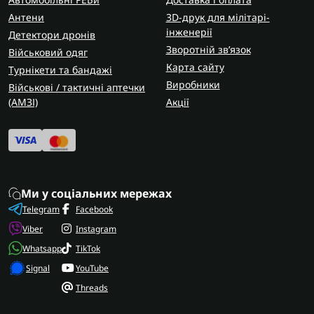
Антени
3D-друк для мілітарі-
інженерії
Детектори дронів
Зворотній зв’язок
Військовий одяг
Карта сайту
Турнікети та бандажі
Виробники
Військові / тактичні аптечки
(AMЗІ)
Акції
Ми у соціальних мережах
Telegram
Facebook
Viber
Instagram
Whatsapp
TikTok
Signal
YouTube
Threads