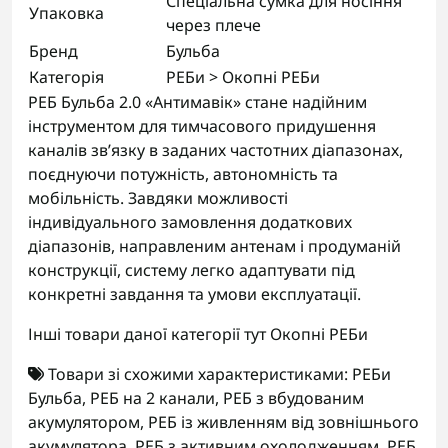
Спеціальна сумка для носіння
Упаковка
через плече
Бренд
Бульба
Категорія
РЕБи > Окопні РЕБи
РЕБ Бульба 2.0 «Антимавік» стане надійним
інструментом для тимчасового придушення
каналів зв’язку в заданих частотних діапазонах,
поєднуючи потужність, автономність та
мобільність. Завдяки можливості
індивідуального замовлення додаткових
діапазонів, направленим антенам і продуманій
конструкції, систему легко адаптувати під
конкретні завдання та умови експлуатації.
Інші товари даної категорії тут
Окопні РЕБи
Товари зі схожими характеристиками:
РЕБи
Бульба
,
РЕБ на 2 канали
,
РЕБ з вбудованим
акумулятором
,
РЕБ із живленням від зовнішнього
акумулятора
,
РЕБ з активним охолодженням
,
РЕБ