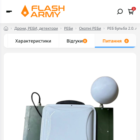
0
Дрони, РЕБИ, детектори
РЕБи
Окопні РЕБи
РЕБ Бульба 2.0. А
Характеристики
Відгуки
Питання
0
0