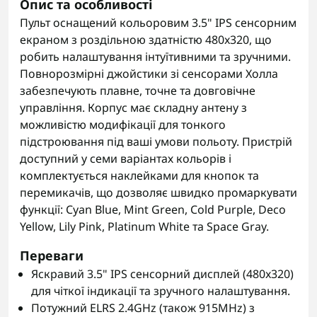
Опис та особливості
Пульт оснащений кольоровим 3.5" IPS сенсорним
екраном з роздільною здатністю 480x320, що
робить налаштування інтуїтивними та зручними.
Повнорозмірні джойстики зі сенсорами Холла
забезпечують плавне, точне та довговічне
управління. Корпус має складну антену з
можливістю модифікації для тонкого
підстроювання під ваші умови польоту. Пристрій
доступний у семи варіантах кольорів і
комплектується наклейками для кнопок та
перемикачів, що дозволяє швидко промаркувати
функції: Cyan Blue, Mint Green, Cold Purple, Deco
Yellow, Lily Pink, Platinum White та Space Gray.
Переваги
Яскравий 3.5" IPS сенсорний дисплей (480x320)
для чіткої індикації та зручного налаштування.
Потужний ELRS 2.4GHz (також 915MHz) з