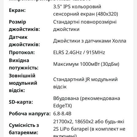
3.5" IPS кольоровий
Екран:
сенсорний екран (480x320)
Розмір
Стандартні повнорозмірні
джойстиків:
джойстики
Датчик
Джойстики з датчиками Холла
джойстиків:
Протокол:
ELRS 2.4GHz / 915MHz
Вихідна
Максимум 1000мВт (30дБм)
потужність:
Зовнішній
Стандартний JR модульний
модульний
відсік
відсік:
Вбудована (рекомендована
SD-карта:
EdgeTX)
Робоча напруга:
6.8-8.4В
21700x2, 18650x2 або будь-які
Сумісність з
2S LiPo батареї (в комплект не
батареями:
включені)