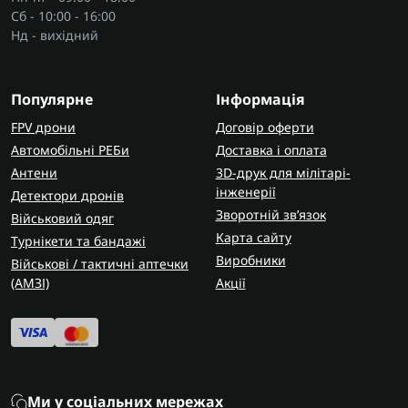
Сб - 10:00 - 16:00
Нд - вихідний
Популярне
Інформація
FPV дрони
Договір оферти
Автомобільні РЕБи
Доставка і оплата
Антени
3D-друк для мілітарі-
інженерії
Детектори дронів
Зворотній зв’язок
Військовий одяг
Карта сайту
Турнікети та бандажі
Виробники
Військові / тактичні аптечки
(AMЗІ)
Акції
Ми у соціальних мережах