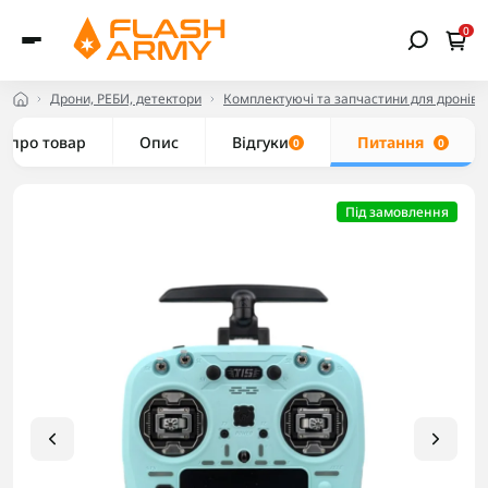
0
Дрони, РЕБИ, детектори
Комплектуючі та запчастини для дронів
е про товар
Опис
Відгуки
Питання
0
0
Під замовлення