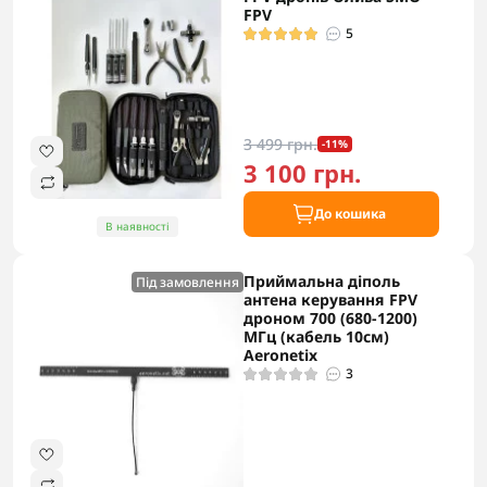
FPV
5
3 499 грн.
-11%
3 100 грн.
До кошика
В наявності
Приймальна діполь
Під замовлення
антена керування FPV
дроном 700 (680-1200)
МГц (кабель 10см)
Aeronetix
3