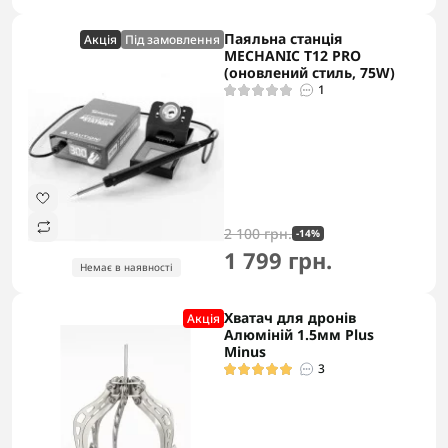
Паяльна станція
Акцiя
Під замовлення
MECHANIC T12 PRO
(оновлений стиль, 75W)
1
2 100 грн.
-14%
1 799 грн.
Немає в наявності
Хватач для дронів
Акцiя
Алюміній 1.5мм Plus
Minus
3