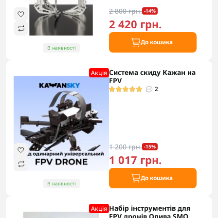
2 800 грн.
-14%
2 420 грн.
До кошика
В наявності
Система скиду Кажан на
Акцiя
FPV
2
1 200 грн.
-15%
1 017 грн.
До кошика
В наявності
Набір інструментів для
Акцiя
FPV дронів Олива SMO