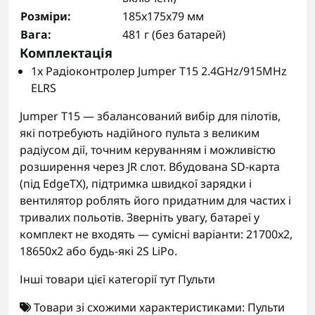
Розміри:
185x175x79 мм
Вага:
481 г (без батарей)
Комплектація
1x Радіоконтролер Jumper T15 2.4GHz/915MHz
ELRS
Jumper T15 — збалансований вибір для пілотів,
які потребують надійного пульта з великим
радіусом дії, точним керуванням і можливістю
розширення через JR слот. Вбудована SD-карта
(під EdgeTX), підтримка швидкої зарядки і
вентилятор роблять його придатним для частих і
тривалих польотів. Зверніть увагу, батареї у
комплект не входять — сумісні варіанти: 21700x2,
18650x2 або будь-які 2S LiPo.
Інші товари цієї категорії тут
Пульти
Товари зі схожими характеристиками:
Пульти