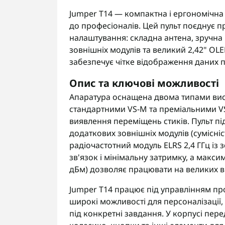
Jumper T14 — компактна і ергономічна 
до професіоналів. Цей пульт поєднує 
налаштування: складна антена, зручна
зовнішніх модулів та великий 2,42" OL
забезпечує чітке відображення даних п
Опис та ключові можливості
Апаратура оснащена двома типами висо
стандартними VS-M та преміальними VS
виявлення переміщень стиків. Пульт пі
додаткових зовнішніх модулів (сумісність
радіочастотний модуль ELRS 2,4 ГГц із
зв'язок і мінімальну затримку, а макси
дБм) дозволяє працювати на великих в
Jumper T14 працює під управлінням пр
широкі можливості для персоналізації
під конкретні завдання. У корпусі пер