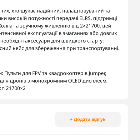
 тих, хто шукає надійний, налаштовуваний та
ки високій потужності передачі ELRS, підтримці
Холла та зручному живленню від 2×21700, цей
 інтенсивної експлуатації в змаганнях або довгих
 необхідні аксесуари для швидкого старту:
исний кейс для збереження при транспортуванні.
и:
Пульти для FPV та квадрокоптерів Jumper
,
 для дронів з монохромним OLED дисплеєм
,
Ion 21700×2
+ Додати відгук