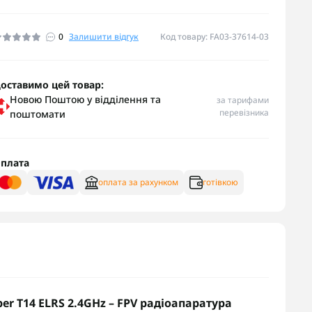
0
Залишити відгук
Код товару: FA03-37614-03
оставимо цей товар:
Новою Поштою у відділення та
за тарифами
перевізника
поштомати
плата
оплата за рахунком
готівкою
r T14 ELRS 2.4GHz – FPV радіоапаратура