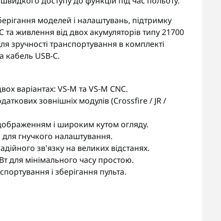
 швидкого доступу до функцій під час польоту.
зберігання моделей і налаштувань, підтримку
C та живлення від двох акумуляторів типу 21700
Для зручності транспортування в комплекті
а кабель USB-C.
двох варіантах: VS-M та VS-M CNC.
аткових зовнішніх модулів (Crossfire / JR /
відображенням і широким кутом огляду.
 для гнучкого налаштування.
адійного зв'язку на великих відстанях.
Вт для мінімального часу простою.
портування і зберігання пульта.