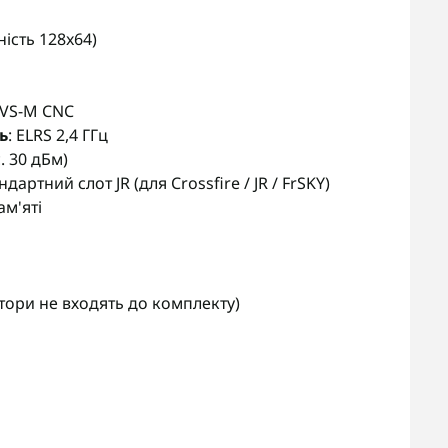
ність 128x64)
/ VS-M CNC
ь
: ELRS 2,4 ГГц
. 30 дБм)
андартний слот JR (для Crossfire / JR / FrSKY)
ам'яті
лятори не входять до комплекту)