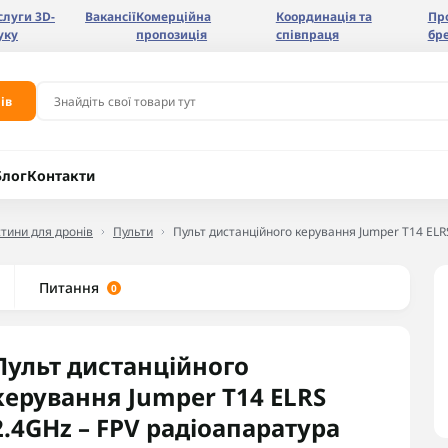
слуги 3D-
Вакансії
Комерційна
Координація та
Пр
уку
пропозиція
співпраця
бр
ів
Блог
Контакти
тини для дронів
Пульти
Пульт дистанційного керування Jumper T14 ELR
Питання
0
Пульт дистанційного
керування Jumper T14 ELRS
2.4GHz – FPV радіоапаратура