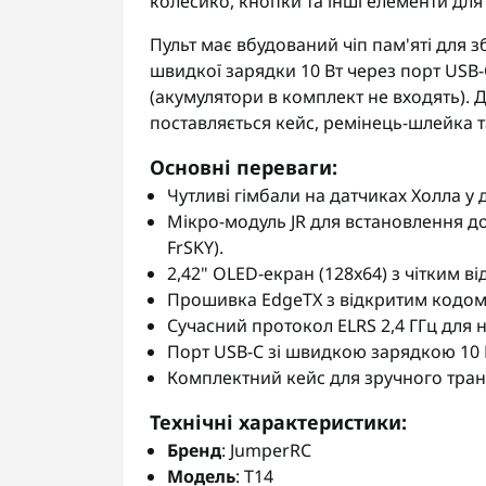
колесико, кнопки та інші елементи для
Пульт має вбудований чіп пам'яті для 
швидкої зарядки 10 Вт через порт USB-
(акумулятори в комплект не входять). 
поставляється кейс, ремінець-шлейка т
Основні переваги
:
Чутливі гімбали на датчиках Холла у 
Мікро-модуль JR для встановлення дод
FrSKY).
2,42" OLED-екран (128x64) з чітким 
Прошивка EdgeTX з відкритим кодом
Сучасний протокол ELRS 2,4 ГГц для н
Порт USB-C зі швидкою зарядкою 10 
Комплектний кейс для зручного транс
Технічні характеристики
:
Бренд
: JumperRC
Модель
: T14