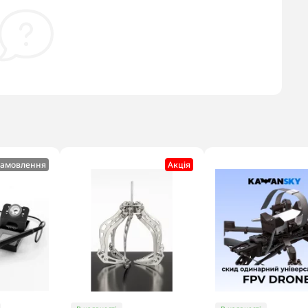
замовлення
Акцiя