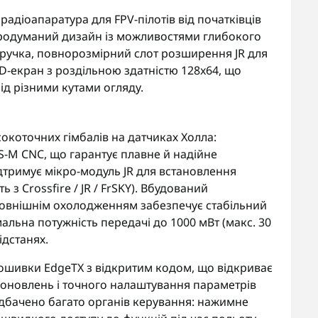
радіоапаратура для FPV-пілотів від початківців
продуманий дизайн із можливостями глибокого
 ручка, повнорозмірний слот розширення JR для
ED-екран з роздільною здатністю 128x64, що
ід різними кутами огляду.
коточних гімбалів на датчиках Холла:
-M CNC, що гарантує плавне й надійне
дтримує мікро-модуль JR для встановлення
 з Crossfire / JR / FrSKY). Вбудований
 зовнішнім охолодженням забезпечує стабільний
мальна потужність передачі до 1000 мВт (макс. 30
ідстанях.
ошивки EdgeTX з відкритим кодом, що відкриває
, оновлень і точного налаштування параметрів
едбачено багато органів керування: нажимне