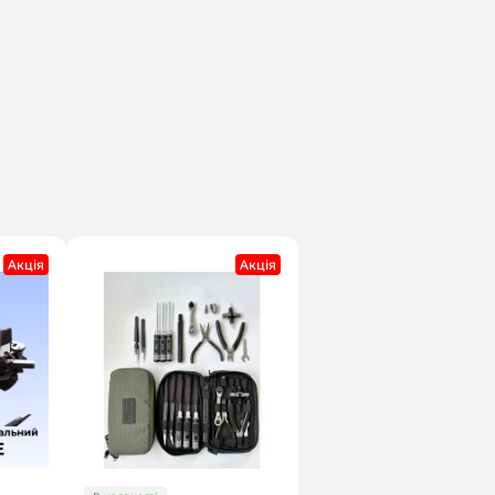
Акцiя
Акцiя