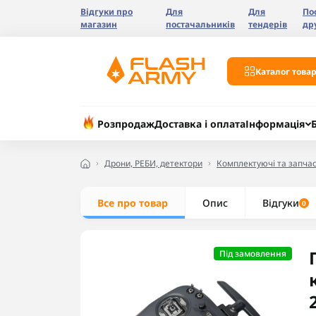
Відгуки про
Для
Для
По
магазин
постачальників
тендерів
др
Каталог товар
Розпродаж
Доставка і оплата
Інформація
Дрони, РЕБИ, детектори
Комплектуючі та запчас
Все про товар
Опис
Відгуки
0
Під замовлення