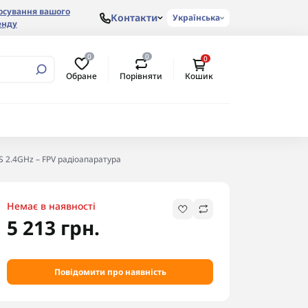
осування вашого
Контакти
Українська
енду
0
0
0
Обране
Порівняти
Кошик
S 2.4GHz – FPV радіоапаратура
Немає в наявності
5 213 грн.
Повідомити про наявність