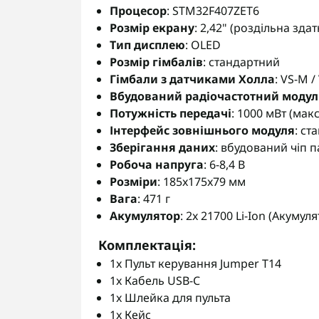
Процесор
: STM32F407ZET6
Розмір екрану
: 2,42" (роздільна здат
Тип дисплею
: OLED
Розмір гімбалів
: стандартний
Гімбали з датчиками Холла
: VS-M 
Вбудований радіочастотний модул
Потужність передачі
: 1000 мВт (макс
Інтерфейс зовнішнього модуля
: ст
Зберігання даних
: вбудований чіп п
Робоча напруга
: 6-8,4 В
Розміри
: 185x175x79 мм
Вага
: 471 г
Акумулятор
: 2x 21700 Li-Ion (Акуму
Комплектація
:
1x Пульт керування Jumper T14
1x Кабель USB-C
1x Шлейка для пульта
1x Кейс