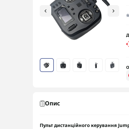
Д
О
Опис
Пульт дистанційного керування Jumpe