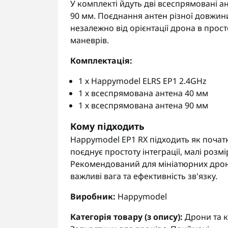
У комплекті йдуть дві всеспрямовані 
90 мм. Поєднання антен різної довжин
незалежно від орієнтації дрона в просто
маневрів.
Комплектація:
1 х Happymodel ELRS EP1 2.4GHz
1 х всеспрямована антена 40 мм
1 х всеспрямована антена 90 мм
Кому підходить
Happymodel EP1 RX підходить як початк
поєднує простоту інтеграції, малі розм
Рекомендований для мініатюрних дроні
важливі вага та ефективність зв'язку.
Виробник:
Happymodel
Категорія товару (з опису):
Дрони та к