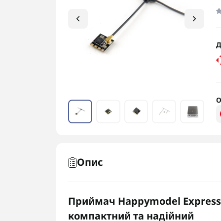
Д
О
Опис
Приймач Happymodel ExpressL
компактний та надійний