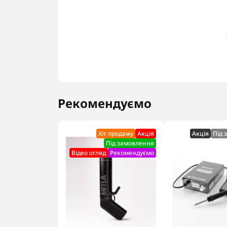
Рекомендуємо
Хіт продажу
Акцiя
Акцiя
Під 
Під замовлення
Відео огляд
Рекомендуємо