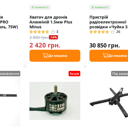
В наявності
В наявності
ія
Хватач для дронів
Пристрій
 PRO
Алюміній 1.5мм Plus
радіоелектронної
иль, 75W)
Minus
розвідки «Чуйка 3
3
26
2 800 грн.
-14%
2 420 грн.
30 850 грн.
.
До кошика
До кошика
замовлення
Акцiя
Під замо