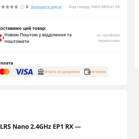
0
Залишити відгук
Код товару: FA03-589241-03
оставимо цей товар:
Новою Поштою у відділення та
за тарифами
перевізника
поштомати
плата
оплата за рахунком
готівкою
RS Nano 2.4GHz EP1 RX —