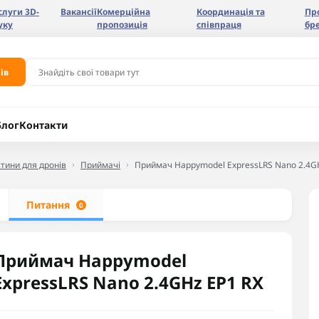
слуги 3D-
Вакансії
Комерційна
Координація та
Пр
уку
пропозиція
співпраця
бр
ів
Блог
Контакти
тини для дронів
Приймачі
Приймач Happymodel ExpressLRS Nano 2.4G
Питання
0
Приймач Happymodel
ExpressLRS Nano 2.4GHz EP1 RX