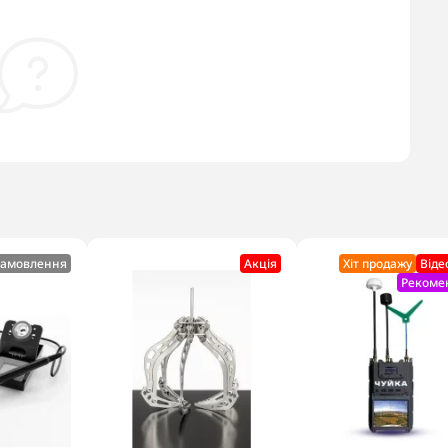
замовлення
Акцiя
Хіт продажу
Віде
Рекоме