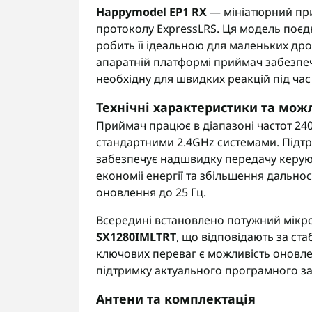
Happymodel EP1 RX
— мініатюрний при
протоколу ExpressLRS. Ця модель поєдн
робить її ідеальною для маленьких дро
апаратній платформі приймач забезпечу
необхідну для швидких реакцій під час
Технічні характеристики та мож
Приймач працює в діапазоні частот 240
стандартними 2.4GHz системами. Підтр
забезпечує надшвидку передачу керуюч
економії енергії та збільшення дально
оновлення до 25 Гц.
Всередині встановлено потужний мік
SX1280IMLTRT
, що відповідають за ста
ключових переваг є можливість оновле
підтримку актуального програмного з
Антени та комплектація