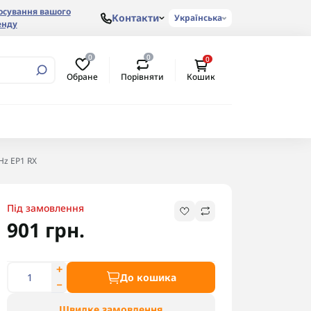
осування вашого
Контакти
Українська
енду
0
0
0
Обране
Порівняти
Кошик
Hz EP1 RX
Під замовлення
901 грн.
До кошика
Швидке замовлення