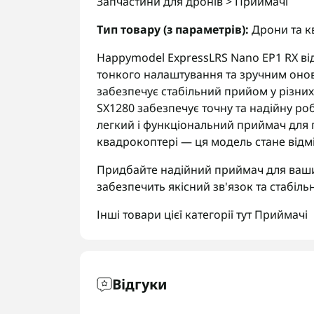
Запчастини для дронів > Приймачі
Тип товару (з параметрів):
Дрони та к
Happymodel ExpressLRS Nano EP1 RX в
тонкого налаштування та зручним оно
забезпечує стабільний прийом у різних
SX1280 забезпечує точну та надійну р
легкий і функціональний приймач для 
квадрокоптері — ця модель стане від
Придбайте надійний приймач для ваши
забезпечить якісний зв'язок та стабільн
Інші товари цієї категорії тут
Приймачі
Відгуки