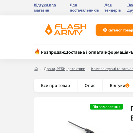
Відгуки про
Для
Для
По
магазин
постачальників
тендерів
др
Каталог товар
Розпродаж
Доставка і оплата
Інформація
Дрони, РЕБИ, детектори
Комплектуючі та запчас
Все про товар
Опис
Відгуки
0
Під замовлення