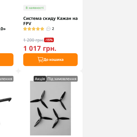
В наявності
Система скиду Кажан на
FPV
.0»
2
1 200 грн.
-15%
1 017 грн.
До кошика
влення
Акцiя
Під замовлення