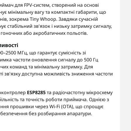
ймач для FPV-систем, створений на основі
ує мінімальну вагу та компактні габарити, що
нів, зокрема Tiny Whoop. Завдяки сучасній
є стабільний зв'язок і низьку затримку сигналу,
 гоночних або акробатичних польотів.
ливості
0–2500 МГц, що гарантує сумісність зі
имка частоти оновлення сигналу до 500 Гц
их команд та мінімальну затримку. Для
сті зв'язку доступна можливість зниження частоти
роконтролер
ESP8285
та радіочастотну мікросхему
більність та точність роботи приймача. Однією з
ння прошивки через Wi-Fi (OTA), що спрощує
абезпечення без розбирання апаратури.