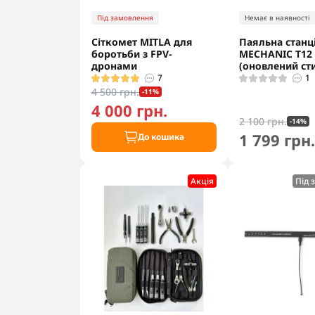
Під замовлення
Немає в наявності
Сіткомет MITLA для
Паяльна станц
боротьби з FPV-
MECHANIC T12
дронами
(оновлений ст
7
1
4 500 грн.
-11%
4 000 грн.
2 100 грн.
-14%
1 799 грн
До кошика
Акцiя
Під 