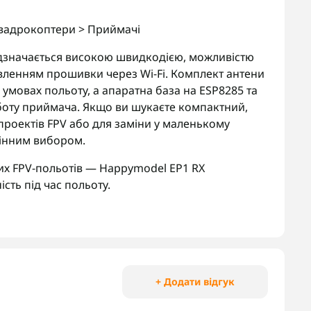
вадрокоптери > Приймачі
ідзначається високою швидкодією, можливістю
вленням прошивки через Wi-Fi. Комплект антени
 умовах польоту, а апаратна база на ESP8285 та
оботу приймача. Якщо ви шукаєте компактний,
проектів FPV або для заміни у маленькому
мінним вибором.
х FPV-польотів — Happymodel EP1 RX
ість під час польоту.
+ Додати відгук